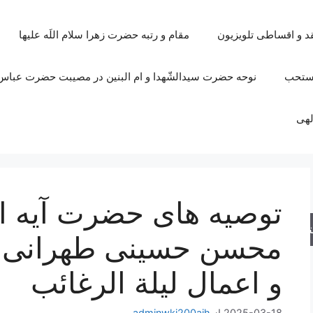
قد و اقساطی تلویزیون
مقام و رتبه حضرت زهرا سلام اللَه علیها
مستحب
نوحه حضرت سیدالشّهدا و ام البنین در مصیبت حضرت عباس 
لهی
توصیه های حضرت آیه ال
جو
محسن حسینی طهرانی پ
و اعمال لیلة الرغائب
2025-03-18
از
adminwki200ajh