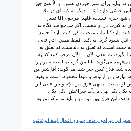
ر بیاید برای شیر خوردن همین، و الاّ هیچ چیز
 خاصّی دارد امّا…. دیگر نه کینه‌ای در بچّه
 هیچ چیزی نیست، فلهذا مرحوم آقا تعبیر
ّق به کثرت در او نیست. اگر می‌خواهید نگاه به
 کینه دارد؟ ابدا، نسبت به کی کینه دارد؟ حسد
 اش بشود گریه می‌کند، فقط همین. آدم فانی
حسد است،‌ نه تعلّق به دنیاست، نه تعلّق به
را بگیرد، نه نفعی الآن…. الآن فرض کنید که به
 نمی‌فهمد می‌گوید: بابا من گرسنم است شیرم را
ینده شد، فلان کس چیز شد. می‌گوید: آقا شیر من
قط نیازش در ارتباط با مبدأ محفوظ است و بقیه
 او نیست. منتهی فرق بین بچّه و بین فانی این
ات یکی یکی هِی می‌آید سراغش، یکی یکی
داده. این فرق بین این دو و باید ما برگردیم به
رانی پیرامون ماه رجب و اعمال لیلة الرغائب