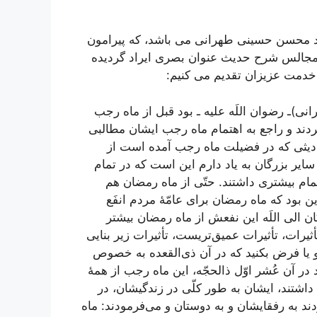
حمد محسن حسینی طهرانی می باشد، که پیرامون
 مجالس شرح حدیث عنوان بصری ایراد گردیده
خدمت عزیزان تقدیم می کنیم:
ی)ـ رضوان اللَه علیه ـ بود قبل از ماه رجب
دند و راجع به اهتمام ماه رجب ایشان مطالبی
حادیثی که در فضیلت ماه رجب آمده است از
سایر بزرگان به یاد دارم این است که در تمام
مام بیشتری داشتند. حتّی از ماه رمضان هم
ن بود که ماه رمضان برای عامّۀ مردم انفَع
الی اللَه این نفعش از ماه رمضان بیشتر
یرات، تأثیرات عمیق‌تریست، تأثیرات زیر بنایی
و یا فرض بکنید که در آن ذی‌القعده به خصوص
 در آن عُشر اوّل ذالحجّه، این ماه رجب از همۀ
اشتند، ایشان به طور کلّی در زندگیشان، در
 به رفقایشان و به دوستان و می‌فرمودند: ماه