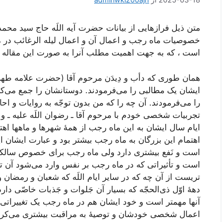
متن ذیل فرازهایی از بیانات حضرت آیه اللَه حاج سید م
خصوصیات ماه رجب و اعمال آن و اعمال لیله الرغائب در
است ، که به جهت اهمیت مطلب آنرا به صورت این مقاله 
همان طوری که دأب و دِیدَن مرحوم آقا (حضرت علامه طهران
ایشان یک مطالبی را می‌فرمودند. دوستانشان را جمع می‌کر
را می‌فرمودند. آن چه را که من بدون توجّه به روایات و ا
تجربیات شخصی خودم با مرحوم آقا ـ رضوان اللَه علیه ـ و 
ایام سال ایشان به این ماه رجب از همۀ شهرها و ماهها اهت
اهتمام این بزرگان به ماه رجب بیشتر بود و عبارت ایشان ای
است و نَفع بیشتری دارد ولی ماه رجب برای خصوص سالکان 
است و تأثیراتی که در ماه رجب بر نفس وارد می‌شود آن تأث
تریست از آن چه که در سایر ایام اللَه که شعبان و رمضان 
دهۀ اوّل ذی‌الحجّه که بسیار آن جَلوات و جَذبات خاصّی دارد
آنها مهمتر است و خود ایشان هم در ماه رجب یک تغییراتی د
اعمال شخصی خودشان و توصیۀ به مراقبت بیشتری می‌کردند