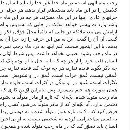
رجب ماه الهی است، در ماه خدا غیر خدا را نباید انسان داخل
کلامش را در این ماه باید منضَبط‌تر قرار بدهد، هر حرفی را
حرفهای عادی، اینها در این ماه مضرّند. هر چه در این م
باشد واردات بیشتر خواهد ملائکه در جایی که تشویش و اض
آرامش می‌آیند، ملائکه در جایی که دائماً محلّ جَوَلان فکر 
گفت، آن آن را گفت، این به من این حرف را زد، چرا آن ن
بدهم، با این اینجور صحبت کنم اینها به درد ماه رجب نمی‌
در ماه رجب بشود نصیبی نخواهد داشت. پس شرط اوّلی را 
انسان قلب خود را از هر چه که تا به حال با او بوده پاک کند 
چه ذکر بگوید فایده ندارد، هر چه توجّه کند فایده ندارد، چ
عُمقی نیست،‌ عُمق خراب است، عُمق در او تشویش است، 
تکثّرات است، عُمق در او توغّل در کثرات است، فایده ندار
همان صورت هم ختم می‌شود. پس بنابراین اوّلین کاری که س
ماه رجب متولّد شده. بچّه‌ای که تازه از مادر متولّد می‌شو
دشمن ندارد. آیا بچّه‌ای که از مادر متولّد می‌شود کسی 
فرض کنید که…؟ نه، تازه هنوز متولّد شده و نه دوستی پیدا ک
به کسی بی‌احترامی کرده، نه شخصی نسبت به او بی‌احترام
انسان باید تصوّر کند که در ماه رجب متولّد شده و همچون 