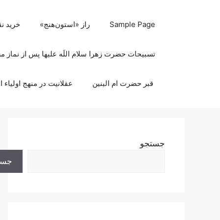
رش
ه
Sample Page
راز «استون‌هنج»
خرید ن
حتوا
تسبیحات حضرت زهرا سلام اللَه علیها پس از نماز 
قبر حضرت ام البنین
عقلانیت در منهج اولیاء ا
جستجو
جست