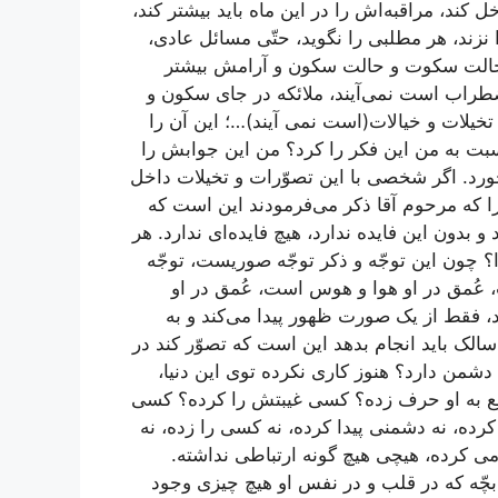
 کند، مراقبه‌اش را در این ماه باید بیشتر کند،
 نزند، هر مطلبی را نگوید، حتّی مسائل عادی،
اه حالت سکوت و حالت سکون و آرامش بیشتر
طراب است نمی‌آیند، ملائکه در جای سکون و
و تخیلات و خیالات(است نمی آیند)…؛ این آن را
سبت به من این فکر را کرد؟ من این جوابش را
خورد. اگر شخصی با این تصوّرات و تخیلات داخل
که مرحوم آقا ذکر می‌فرمودند این است که
و بدون این فایده ندارد، هیچ فایده‌ای ندارد. هر
را؟ چون این توجّه و ذکر توجّه صوریست، توجّه
عُمق در او هوا و هوس است، عُمق در او
د، فقط از یک صورت ظهور پیدا می‌کند و به
الک باید انجام بدهد این است که تصوّر کند در
د دشمن دارد؟ هنوز کاری نکرده توی این دنیا،
راجع به او حرف زده؟ کسی غیبتش را کرده؟ کسی
رده، نه دشمنی پیدا کرده،‌ نه کسی را زده، نه
ی کرده، هیچی هیچ گونه ارتباطی نداشته.
بچّه که در قلب و در نفس او هیچ چیزی وجود