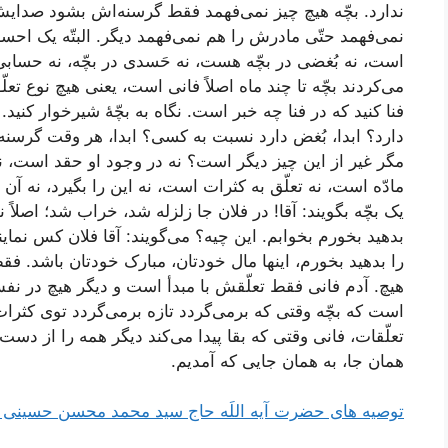
ندارد. بچّه هیچ چیز نمی‌فهمد فقط گرسنه‌اش بشود صدایش د
نمی‌فهمد حتّی مادرش را هم نمی‌فهمد دیگر. البتّه یک احساس
است، نه بُغضی در بچّه هست، نه حَسدی در بچّه، نه حسابی
می‌کردند بچّه تا چند ماه اصلاً فانی است، یعنی هیچ نوع تعل
فنا کنید که در فنا چه خبر است. نگاه به بچّۀ شیرخوار کنید.
دارد؟ ابدا، بُغض دارد نسبت به کسی؟ ابدا، هر وقت گرسنه
مگر غیر از این چیز دیگر است؟ نه در وجود او حقد است، نه 
مادّه است، نه تعلّق به کثرات است، نه این را بگیرد،‌ نه آن 
یک بچّه بگویند: آقا! در فلان جا زلزله شد، خراب شد؛ اصلاً
بدهید بخورم بخوابم. این چیه؟ می‌گویند: آقا فلان کس نما
را بدهید بخورم، اینها مال خودتان، مبارک خودتان باشد. ف
هیچ. آدم فانی فقط تعلّقش با مبدأ است و دیگر هیچ در نفس
است که بچّه وقتی که برمی‌گردد تازه برمی‌گردد توی کثر
تعلّقات، فانی وقتی که بقا پیدا می‌کند دیگر همه را از دست 
همان جا، به همان جایی که آمدیم.
توصیه های حضرت آیه اللَه حاج سید محمد محسن حسینی طه