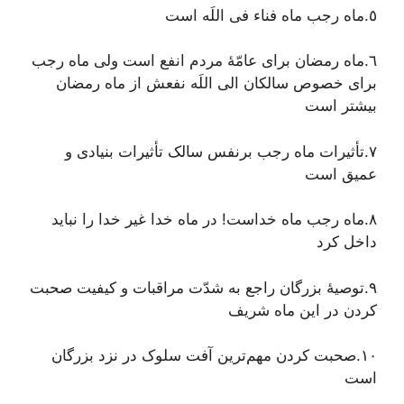
٥.ماه رجب ماه فناء فى اللَه است
٦.ماه رمضان براى عامّۀ مردم انفع است ولى ماه رجب
براى خصوص سالکان الى اللَه نفعش از ماه رمضان
بیشتر است
٧.تأثیرات ماه رجب برنفس سالک تأثیرات بنیادی و
عمیق است
٨.ماه رجب ماه خداست! در ماه خدا غیر خدا را نباید
داخل کرد
٩.توصیۀ بزرگان راجع به شدّت مراقبات و کیفیت صحبت
کردن در این ماه شریف
١٠.صحبت کردن مهم‌ترین آفت سلوک در نزد بزرگان
است