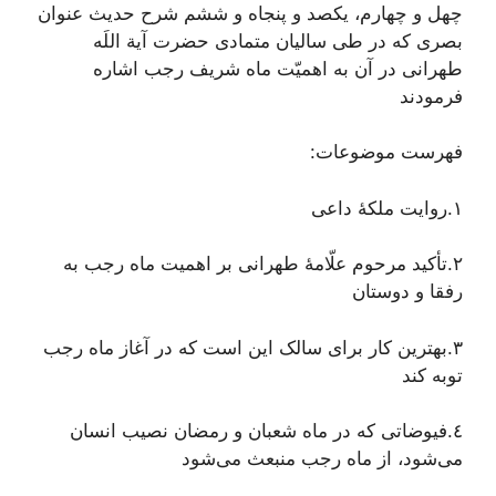
چهل و چهارم، یکصد و پنجاه و ششم شرح حدیث عنوان
بصری که در طی سالیان متمادی حضرت آیة اللَه
طهرانی در آن به اهمیّت ماه شریف رجب اشاره
فرمودند
فهرست موضوعات:
١.روایت ملکۀ داعی
٢.تأکید مرحوم علّامۀ طهرانی بر اهمیت ماه رجب به
رفقا و دوستان
٣.بهترین کار برای سالک این است که در آغاز ماه رجب
توبه کند
٤.فیوضاتى که در ماه شعبان و رمضان نصیب انسان
مى‌شود، از ماه رجب منبعث مى‌شود