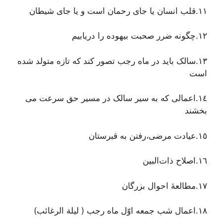
١١.قلب انسان یا جای رحمان است و یا جای شیطان
١٢.چگونه ضرر صحبت بیهوده را دریابیم
١٣.سالک باید در ماه رجب تصور کند که تازه متولد شده
است
١٤.اعمالی که به سیر سالک در مسیر حق سرعت می
بخشند
١٥.عیادت مرضی،رفتن به قبرستان
١٦.اصلاح ذات‌البین
١٧.مطالعۀ احوال بزرگان
١٨.اعمال شب جمعه اوّل ماه رجب ( لیلة الرغائب)