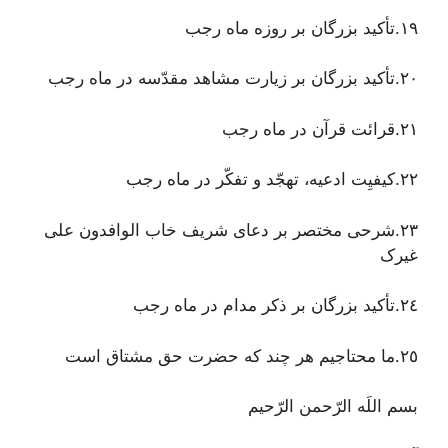
١٩.تأکید بزرگان بر روزه ماه رجب
٢٠.تأکید بزرگان بر زیارت مشاهد مقدّسه در ماه رجب
٢١.قرائت قرآن در ماه رجب
٢٢.کیفیِت ادعیه، تهجّد و تفکّر در ماه رجب
٢٣.شرحی مختصر بر دعای شریف خاب الوافدون علی
غیرک
٢٤.تأکید بزرگان بر ذکر مدام در ماه رجب
٢٥.ما محتاجیم هر چند که حضرت حق مشتاق است
بسم اللَه الرّحمن الرّحیم‌