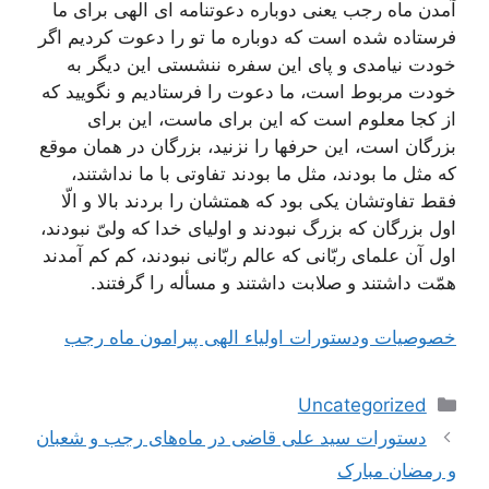
آمدن ماه رجب یعنی دوباره دعوتنامه ای الهی برای ما
فرستاده شده است که دوباره ما تو را دعوت کردیم اگر
خودت نیامدی و پای این سفره ننشستی این دیگر به
خودت مربوط است، ما دعوت را فرستادیم و نگویید که
از کجا معلوم است که این برای ماست، این برای
بزرگان است، این حرفها را نزنید، بزرگان در همان موقع
که مثل ما بودند، مثل ما بودند تفاوتی با ما نداشتند،
فقط تفاوتشان یکی بود که همتشان را بردند بالا و الّا
اول بزرگان که بزرگ نبودند و اولیای خدا که ولیّ نبودند،
اول آن علمای ربّانی که عالم ربّانی نبودند، کم کم آمدند
همّت داشتند و صلابت داشتند و مسأله را گرفتند.
خصوصیات ودستورات اولیاء الهی پیرامون ماه رجب
دسته‌ها
Uncategorized
ناوبری
دستورات سید علی قاضی در ماه‌های رجب و شعبان
نوشته‌ها
و رمضان مبارک