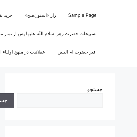
رش
ه
Sample Page
راز «استون‌هنج»
خرید ن
حتوا
تسبیحات حضرت زهرا سلام اللَه علیها پس از نماز 
قبر حضرت ام البنین
عقلانیت در منهج اولیاء ا
جستجو
جست