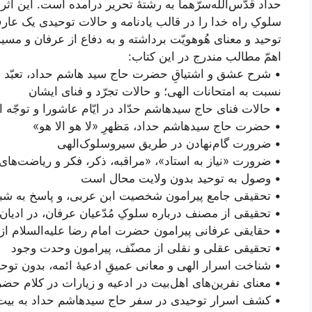
حداد قدّس‌الله‌سرّهما به رشتۀ تحریر درآمده است. این اثر
سلوکِ راه خدا را در قالب یادنامه و حالات توحیدی یک ع
توحید و معنای هُوهویّت برداشته و به دفاع از عرفان و مس
اهمّ مطالب مندرج در این کتاب:
• شرح عشق و اشتیاقِ حضرت حاج سید هاشم حداد، تعبّد 
نسبت به امتحانات الهی؛ و حالات تجرّد و فنای ایشان
• حالات فنای حاج سیدهاشم حدّاد در ایّام عاشورا و توجّه ا
• حضرت حاج سیدهاشم حداد، مَظهرِ «لا هو الا هو»
• ضرورت گام‌نهادن در طریق سیروسلوک‌الهی
• ضرورت «نیاز به استاد»، «مراقبه، ذکر، فکر و ریاضت‌ها
• وصول به توحید بدون ولایت محال است
• تحقیقی جامع پیرامون شخصیت ابن عربی، و پاسخ به شب
• تحقیقی از مصنف درباره سلوکِ مُدّعیان عرفان، در ادیا
• حقایقی عرفانی پیرامون حضرت امام رضا علیه‌السلام از
• تحقیقی عقلی و نقلی از مصنّف، پیرامون وحدت وجود
• شناخت اسرار الهی و معانی عمیقِ ادعیۀ ائمه، بدون تو
• معنای نفرین‌های اهل‌بیت در ادعیه و زیارات در کلام ح
• کشف اسرار توحیدی در سفر حاج سید‌هاشم حداد به بیت‌ال