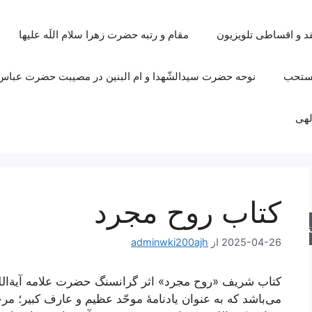
قد و اقساطی تلویزیون
مقام و رتبه حضرت زهرا سلام اللَه علیها
مستحب
نوحه حضرت سیدالشّهدا و ام البنین در مصیبت حضرت عباس 
لهی
کتاب روح مجرد
جو
2025-04-26
از
adminwki200ajh
کتاب شریف «روح مجرد» اثر گرانسنگ حضرت علامه آیة‌ا
می‌باشد که به عنوان یادنامۀ موحّد عظیم و عارف کبیر؛ م