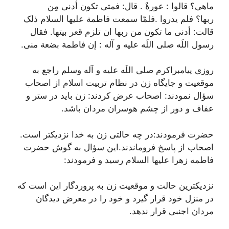
ماهی؟
قالوا : عورةٌ . قال:
فمتی تکون أدنی مِن
ربها؟
فلم یدروا .فلمّا سمعت فاطمة علیها السلام ذلک
قالت:
أدنی ما تکون من ربها ان تلزم قعر بیتها.
فقال
رسول اللَه صلی اللَه علیه و آله :
إن فاطمة بضعة منی.
روزی پیامبراکرم صلی اللَه علیه و آله وسلم راجع به
موقعیت و جایگاه زن در نظام تربیت اسلام از اصحاب
سؤال نمودند: اصحاب عرض کردند: زن باید در ستر و
عفاف و دور از چشم هوسران مردان باشد.
حضرت فرمودند:در چه حالتی زن به خدا نزدیکتر است.
اصحاب از پاسخ فروماندند.این سؤال به گوش حضرت
فاطمه زهرا علیها السلام رسید و فرمودند:
نزدیکترین حالت و موقعیت زن به پروردگار این است که
در منزل خود قرار گیرد و خود را در معرض دیدگان
مردان اجنبی قرار ندهد.