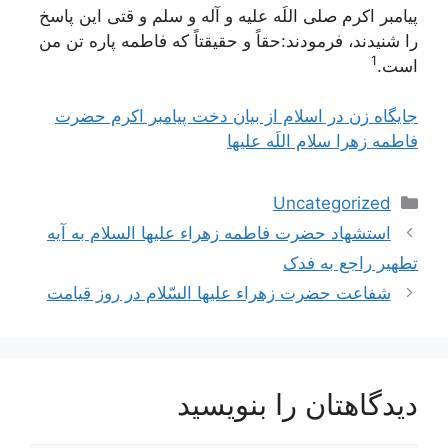
پیامبر اکرم صلی اللَه علیه و آله و سلم و قتی این پاسخ
را شنیدند، فرمودند:حقاً و حقیقتاً که فاطمه پاره تن من
1
است.
جايگاه زن در اسلام از بيان دخت پيامبر اكرم حضرت
فاطمه زهرا سلام اللَه عليها
دسته‌ها
Uncategorized
ناوبری
استشهاد حضرت فاطمه زهراء علیها السلام به آيه
نوشته‌ها
تطهير راجع به فدک‌
شفاعت حضرت زهراء عليها السّلام در روز قيامت
دیدگاهتان را بنویسید