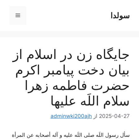
رش
ه
سولدا
فهرست
حتوا
جايگاه زن در اسلام از
بيان دخت پيامبر اكرم
حضرت فاطمه زهرا
سلام اللَه عليها
2025-04-27
از
adminwki200ajh
سأل رسول اللَه صلی اللَه علیه و آله أصحابه عن المرأة