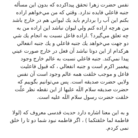
نفس حضرت زهرا تحقق پيداكرده كه بدون اين مسأله
جنبه فاعلي فايده ندارد. وقتي كه من مي‌خواهم اراده
بكنم اين آب را بردارم بايد يك ليواني هم در خارج باشد
من هرچه اراده كنم ولي ليوان نباشد اين اراده من به
چه تعلق مي‌گيرد؟‌ .اراده فاعل نسبت به انجام يك شي
دو جهت مي‌خواهد يك جنبه فاعلي و يك جنبه انفعالي
هركدام از اين دوتا نباشد آن فعل در خارج صورت عيني
پيدا نمي‌كند. جنبه فاعلي نسبت به عالم خارج وجود
پيغمبر اكرم است و جنبه انفعالي ، که قبول فاعلیت
فاعل و موجب خلقت همه عالم وجود است آن نفس
ولايي حضرت صديقه است. پس مي‌توانيم بگوييم كه
حضرت صديقه سلام اللَه عليها از اين نقطه نظر علّت
خلقت حضرت رسول سلام اللَه عليه است.
و به این معنا اشاره دارد حدیث قدسی معروف که (لولا
فاطمة لما خلقتکما ) ، اگر فاطمه نبود شما دو تا را خلق
نمی کردم.