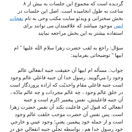
گردیده است که مجموع این جلسات به بیش از ٨
ساعت به طول انجامیده است. اصل این جلسات در
بخش سخنرانی و ویدئو سایت مکتب وحی به نام
نفحات
انس
موجود میباشد که علاقمندان می توانند برای
استفاده بیشتر به این بخش مراجعه نمایند
سؤال: راجع به لقب حضرت زهرا سلام اللَه علیها ” ام
ابيها ” توضيحاتی بفرمایید:
جواب:. مسأله ام ابيها آن حقيقت جنبه انفعالي عالم
وجود را مي‌گويند. رسول خدا آن جنبه فاعلي عالم وجود
است جنبه فاعلي مقام واحديّت كه اراده پروردگار است
در خلق عالم وجود ، چه عالم مجردات و چه عالم مادّه ،
آن جنبه فاعليتش، نفس پيغمبر اكرم است و جنبه
انفعالي كه قبول اين فاعليت بكند آن نفس حضرت زهرا
است. پس نفس آن حضرت موجب خلقت عالم وجود
است و از جمله خود پيغمبر، يعني؛ وجود عيني و خارجي
خود رسول خدا هم ، بواسطه تجلّي جنبه انفعالي حق در