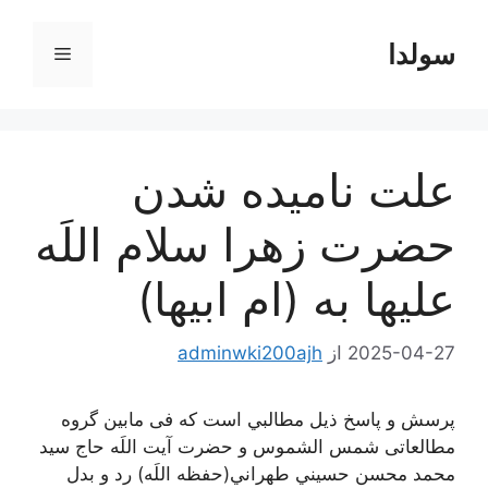
رش
ه
سولدا
فهرست
حتوا
علت نامیده شدن
حضرت زهرا سلام اللَه
عليها به (ام ابیها)
2025-04-27
از
adminwki200ajh
پرسش و پاسخ ذیل مطالبي است که فی مابین گروه
مطالعاتی شمس الشموس و حضرت آیت اللَه حاج سید
محمد محسن حسيني طهراني(حفظه اللَه) رد و بدل