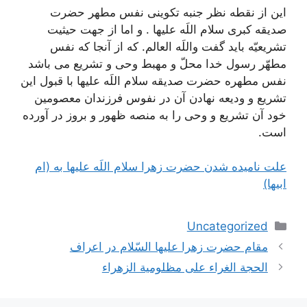
این از نقطه نظر جنبه تکوینی نفس مطهر حضرت
صدیقه کبری سلام اللَه علیها . و اما از جهت حیثیت
تشریعیّه باید گفت واللَه العالم. که از آنجا که نفس
مطهّر رسول خدا محلّ و مهبط وحی و تشریع می باشد
نفس مطهره حضرت صدیقه سلام اللَه علیها با قبول این
تشریع و ودیعه نهادن آن در نفوس فرزندان معصومین
خود آن تشریع و وحی را به منصه ظهور و بروز در آورده
است.
علت نامیده شدن حضرت زهرا سلام اللَه عليها به (ام
ابیها)
دسته‌ها
Uncategorized
ناوبری
مقام حضرت زهرا عليها السّلام در اعراف
نوشته‌ها
الحجة الغراء علی مظلومیة الزهراء