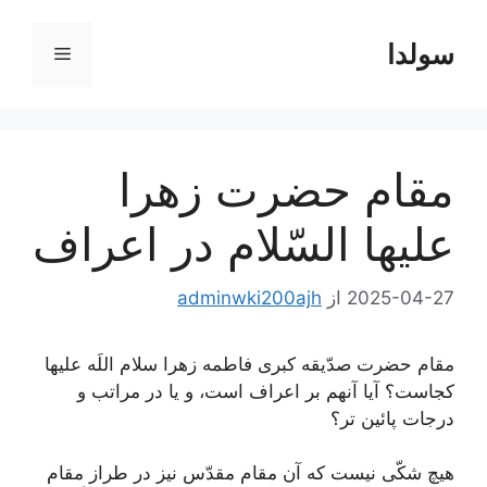
رش
ه
سولدا
فهرست
حتوا
مقام حضرت زهرا
عليها السّلام در اعراف
2025-04-27
از
adminwki200ajh
مقام حضرت صدّيقه كبرى فاطمه زهرا سلام اللَه عليها
كجاست؟ آيا آنهم بر اعراف است، و يا در مراتب و
درجات پائين تر؟
هيچ شكّى نيست كه آن مقام مقدّس نيز در طراز مقام