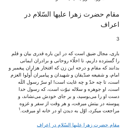
مقام حضرت زهرا عليها السّلام در
اعراف
3
بارى، مجال ضيق است كه در اين باره قدرى بيان و قلم
را گسترده داريم، تا اخلّاء روحانى و برادران ايمانى
بدانند كه مقام و درجه اين زن كه افتخار هزاران پيغمبر و
امام، و شفيعه صدّيقان و شهيدان و پيامبران أُولوا العزم
است، تا چه حدّ و چه غايت است! او سرّ رسول اللَه
است، او جوهره و سلاله نبوّت است، كه رسول خدا
دست او را مى‌بوسيد، و بر جاى خودش مى‌نشاند، و
پيوسته در بيتش ميرفت، و هر وقت از سفر و غزوه
1
مراجعت ميكرد، اوّل به ديدن او در خانه او ميرفت‌.
مقام حضرت زهرا عليها السّلام در اعراف