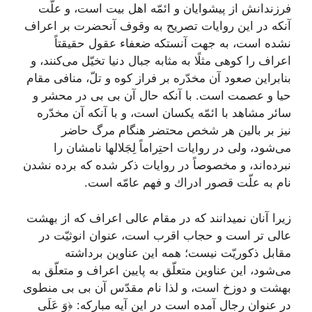
فرزندانش از پيشوايان و ائمّه اهل بيت است، و علّت
آنكه در اين روايات تصريح به وقوف آنحضرت بر اعراف
نشده است، به جهت آنستكه ضعفاء عقول حقيقتاً
اعراف را كوهى مثلًا به مثابه جبال دنيا تخيّل مى‌كنند، و
بنابراين صعود آن مخدّره بر فراز كوه و تلّ، منافى مقام
حيا و عصمت است. با آنكه حال آن بى بى در محشر و
سائر مشاهد با ائمّه يكسان است، و با آنكه آن مخدّره
نيز بر بالين هر شخص محتضر هنگام مرگ حاضر
مى‌شود، ولى در روايات احتِراماً لِجَلالها نامشان را
نبرده‌اند، و مخصوصاً در روايات ذكر شده كه برده نشدن
نام به علّت قصور ادراك و فهم عامّه است.
زيرا آنان نميدانند كه در مقام عالى اعراف كه از بهشت
عالى تر است و حجاب اقرب است، عنوان انوثيّت در
مقابل ذكوريّت نيست؛ همه اين عناوين برداشته
مى‌شود، اين عناوين متعلّق به پایين اعراف و متعلّق به
بهشت و دوزخ است، و لذا نام مقدّس آن بى بى منطوى
در عنوان رجال آمده است در اين آيه مباركه:
﴿وَ عَلَى