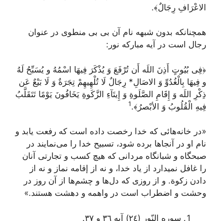
الاعْرَافِ رِجَالٌ﴾
.
همچنانكه بدون شبهه نام آن بى بى منطوى در عنوان
رجال است در آيه مباركه نور:
﴿فِى بُيُوتٍ أَذِنَ اللَه أَن تُرْفَعَ وَ يُذْكَرَ فِيهَا اسْمُهُ و يُسَبِّحُ لَهُ
و فِيهَا بِالْغُدُوِّ وَ الاصَالِ* رِجَالٌ لَا تُلْهِيهِمْ تِجَرَةٌ وَ لَا بَيْعٌ عَن
ذِكْرِ اللَه وَ إِقَامِ الصَّلَوةِ وَ إِيتَآءِ الزَّكَوةِ يَخَافُونَ يَوْمًا تَتَقَلَّبُ
1
فِيهِ الْقُلُوبُ وَ الأبْصرُ﴾
.
«در خانه‌هائى كه خدا رخصت داده است كه رفعت يابد و
نام او در آنجاها برده شود، تسبيح خدا را مى‌نمايند در
صبحگاه و شبانگاه‌ مردانى كه هيچ كسب و تجارتى آنان
را غافل نميدارد از ياد خدا، و نه از إقامه نماز و نه از
دادن زكوة. و از روزى كه دل‌ها و چشم‌ها از آن روز در
وحشت و اضطراب است در واهمه و دهشت هستند.»
سوره النّور (٢٤) آيه ٣٦ و ٣٧.