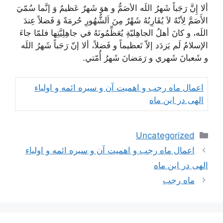
ألا إِنَّ رَجَباً شَهرُ اللَه الأصَمُّ و هوَ شَهرٌ عَظيمٌ وَ إنَّما سُمّيَ
الأَصَمَّ لِأنّهُ لاَ يُقَارِبُهُ شَهْرٌ مِنَ اَلشُّهُورِ حُرمَةً وَ فَضلاً عِندَ
اللَه، و كانَ أهلُ الجاهِليّةِ يُعَظِّمُونَهُ في جاهِلِيَّتِها فلمّا جاءَ
الإسلامُ لَم يَزدَد إلاّ تَعظيماً و فَضلاً، ألا إنّ رَجَباً شَهرُ اللَه
و شَعبانَ شَهري و رَمَضانَ شَهرُ أُمّتي
.
اعمال ماه رجب و اهمیت آن و سیره ائمه و اولیاء
الهی در این ماه
دسته‌ها
Uncategorized
ناوبری
اعمال ماه رجب و اهمیت آن و سیره ائمه و اولیاء
نوشته‌ها
الهی در این ماه
ماه رجب