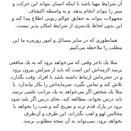
آن شرایط مهیا باشد تا اینكه انسان بتواند این حركت و
سیر را بتواند انجام بدهد. و به واسطه اكتشاف
مجهولات بتواند به حقایق عوالم ربوبی اطلاع پیدا كند و
این بدون لحاظ یك‌سری از شرایط امكان پذیر نیست.
همانطوری كه در سایر مسائل و امور روزمره ما این
مطلب را ملاحظه می‌كنیم.
مثلا یك تاجر وقتی كه می‌خواهد برود كه به یك منافعی
برسد لازمه‌اش این است كه باید از منزلش بیرون برود
و در حجره‌اش ارتباط داشته باشد با افراد، وقت بگذارد،
تلاش كند و تماس بگیرد، سرمایه‌اش را بكار بیاندازد. یا
مثلا یك شخص اگر می‌خواهد به یك مراتب علمی برسد
باید درس بخواند، مطالعه كند، بجای درس اگر بلند شود
برود در پارك قدم بزند و تفریح كند و شب را بخواهد با
مجالس لهو و لعب بگذراند، این طرف و آن‌طرف
بخواهد برود، نمی‌تواند به آن نتیجه مطلوب برسد.