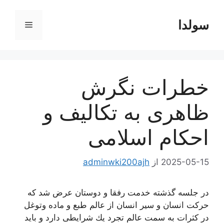
رش
ه
سولدا
فهرست
حتوا
خطرات نگرش
ظاهری به تکالیف و
احکام اسلامی
2025-05-15
از
adminwki200ajh
در جلسه گذشته خدمت رفقا و دوستان عرض شد كه
حركت انسان و سیر انسان از عالم طبع و ماده وتوغل
در كثرات به سمت عالم تجرد یك شرایطی دارد و باید