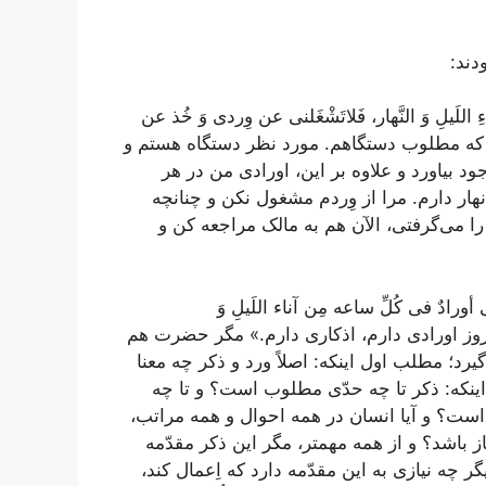
دند:
اللَیلِ وَ النَّهار، فَلاتَشْغَلنی عن وِردی وَ خُذ عن
ه مطلوب دستگاهم. مورد نظر دستگاه هستم و
 بیاورد و علاوه بر این، اورادی من در هر
هار دارم. مرا از وِردم مشغول نکن و چنانچه
ا می‌گرفتی، الآن هم به مالک مراجعه کن و
أورادٌ فی کُلِّ ساعه مِن آناء اللَیلِ وَ
ز اورادی دارم، اذکاری دارم.» مگر حضرت هم
گیرد؛ مطلب اول اینکه: اصلاً ورد و ذکر چه معنا
ینکه: ذکر تا چه حدّی مطلوب است؟ و تا چه
ّ است؟ و آیا انسان در همه احوال و همه مراتب،
 باشد؟ و از همه مهمتر، مگر این ذکر مقدّمه
چه نیازی به این مقدّمه دارد که اِعمال کند،