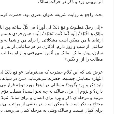
اثر تربیتی ورد و ذکر در حرکت سالک
بحث راجع به روایت شریفه عنوان بصری بود. حضرت فرمو
«إنّی رَجلٌ مَطلوبٌ وَ مَعَ ذلکَ لی أورادٌ فی کُلِّ ساعَه مِن آناءِ 
مالِکٍ وَ اخْتَلِفْ إلَیه کَما کُنتَ تَختَلِفُ إلَیه»
«من فردی هستم ک
ارتباط با من ممکن است مشکلاتی را برای من و شما به وجود
ساعتی از شب و روز دارم. اذکاری در هر ساعاتی از لیل و ن
سابق، پیش مالک -مالک بن اَنَس- می‌رفتی و از او مطالب ر
مطالب را از او بگیر.»
عرض شد که این کلام حضرت که می‌فرماید:
«و مَع ذلکَ لی 
النَّهار»
معنایش چیست. حضرت می‌فرماید: «من در شبانه رو
باید ذکر و وِرد بگوید؟ مسائلی در اینجا مورد توجّه قرار می‌
دارد؟ و لزوم آن برای سالک به چه نحو است؟ مطلب دوّم ا
مرتبه و مرحله‌ای ذکر و وِرد برای انسان و برای سالک مُمِد
محتاج به ذکر است یا ممکن است در بعضی از مراتب بی‌نیاز
برای کمال نیست و سالک وقتی به مرحله کمال می‌رسد، دیگر 