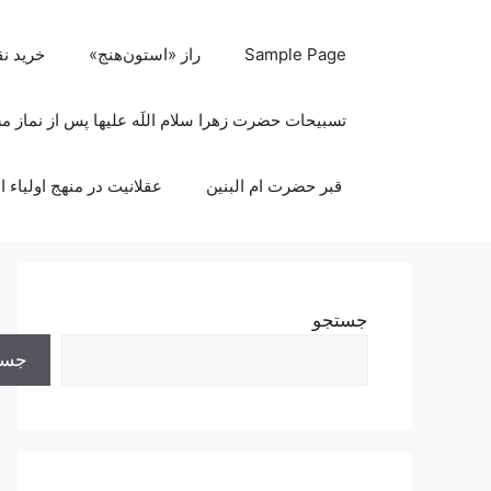
رش
ه
Sample Page
راز «استون‌هنج»
خرید ن
حتوا
تسبیحات حضرت زهرا سلام اللَه علیها پس از نماز 
قبر حضرت ام البنین
عقلانیت در منهج اولیاء ا
جستجو
جست