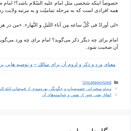
خصوصاً اینکه شخصی مثل امام علیه السّلام باشد؟! امام صادق ع
همه افرادی است که به مرحله تمامیّت و به مرتبه ولایت ر
«لی أورادٌ فی کُلِّ ساعه مِن آناء اللَیلِ و النَّهار»
. «من در هر 
امام برای چه دیگر ذکر می‌گوید؟ امام برای چه ورد می‌گو
آن صحبت شود.
معناى ورد و ذكر و لزوم آن براى سالك – و توصیه هایی ب
دسته‌ها
Uncategorized
ناوبری
ویدئو سخنرانی خصوصیات و چگونگی بهره‌مندی از فیوضات لیلة الر
نوشته‌ها
انفاق یعنی عبور از نفس و خواسته‏‌هاى آن‏