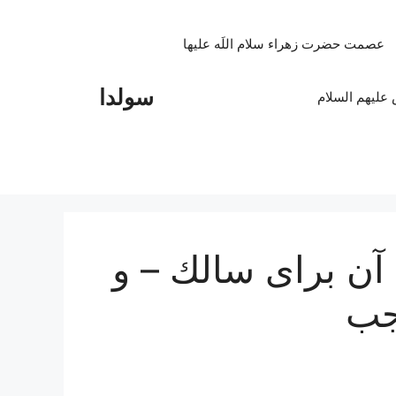
عصمت حضرت زهراء سلام اللَه علیها
سولدا
علیهم السلام
 آن براى سالك – و
جب