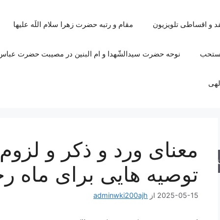
قد و اقساطی تلویزیون
مقام و رتبه حضرت زهرا سلام اللَه علیها
مستحب
نوحه حضرت سیدالشّهدا و ام البنین در مصیبت حضرت عباس 
لهی
معناى ورد و ذكر و لزوم
جو
توصیه هایی برای ماه ر
2025-05-15
از
adminwki200ajh