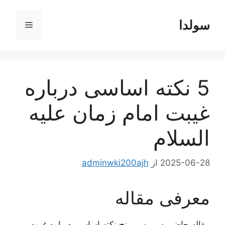
رش
ه
سولدا
فهرست
حتوا
5 نکته اساسی درباره
غیبت امام زمان علیه
السلام
2025-06-28
از
adminwki200ajh
معرفی مقاله
مقاله حاضر به بررسی پنج نکته اساسی درباره غیبت