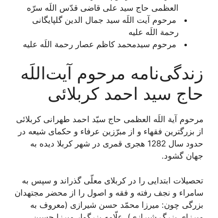
العظمی حاج سید علی قاضی قدّس اللَه سرّه
مرحوم آیت اللَه سید جمال الدین گلپایگانی
رحمة اللَه علیه
مرحوم سیدمحمد کاظم عصار رحمة اللَه علیه
زندگی‌نامه مرحوم آیت‌اللَه
حاج سید احمد کربلائی
مرحوم آية اللَه العظمی حاج سيّد احمد طهرانى كربلائى‏
از بزرگترین فقهاء و از مبرّزين عرفاء و حكماى شیعه در
حدود سال 1282 هجری قمری در شهر کربلا دیده به
جهان گشود.
تحصیلات ابتدایی را در کربلای معلّی گذراند و سپس به
سامراء و نجف رفته و فقه و اصول را از محضر مجتهدان
بزرگى چون: ميرزا محمّد حسن شيرازى (معروف به
ميرزاى بزرگ شیرازی)، علّامه بزرگوار ميرزا حسين