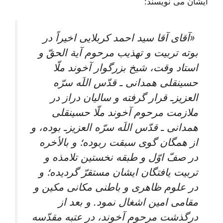
ایشان می نویسند:
«آقاى آقا سيد احمد كربلايى اخيراً در
بوته تربيت و تهذيب مرحوم آية الحقّ و
استاد وقت، شيخ بزرگوار آخوند ملّا
حسينقلى همدانى ـ قدّس اللَه سرّه
العزيزـ قرار گرفته و ساليان دراز در
ملازمت مرحوم آخوند ملّا حسينقلى
همدانى ـ قدّس اللَه سرّه العزيزـ بوده، و
از همگان گوى سبقت ربوده؛ و بالأخره
در صفّ اوّل و طبقه نخستين تلامذه و
تربيت يافتگان ايشان مستقرّ گرديده؛ و
در علوم ظاهرى و باطنى مكانى مكين و
مقامى امين اشغال نمود. و بعد از
درگذشت مرحوم آخوند، در عتبه مقدّسه