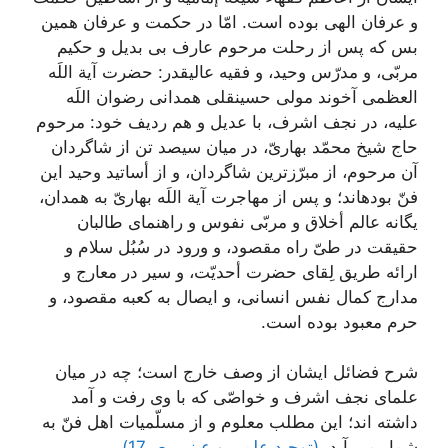
و عرفان الهى بوده است. امّا در حكمت و عرفان همين
بس كه پس از رحلت مرحوم عارف بى بديل و حكيم
مربّى، و مدرّس وحيد، و فقيه عاليقدر: حضرت آية اللَه
العظمى آخوند مولى حسين‏قلى همدانى رضوان اللَه
عليه، در نجف اشرف، با عديل و هم رديف خود: مرحوم
حاج شيخ محمّد بهارىّ، در ميان سيصد تن از شاگردان
آن مرحوم، از مبرّزترين شاگردان، و از أساتيد وحيد اين
فنّ بوده‏اند؛ و پس از مهاجرت آية اللَه بهارىّ به همدان‏،
يگانه عالم أخلاق و مربّى نفوس و راهنماى طالبان
حقيقت در طىّ راه مقصود، و ورود در سُبُل سلام‏ و
ارائه طريق لِقاى حضرت أحديّت، و سير در معارج و
مدارج كمال نفس انسانى، و ايصال به كعبه مقصود، و
حرم معبود بوده است.
شرح فضائل ایشان از وصف خارج است؛ چه در ميان
علماى نجف اشرف و خواصّى كه با وى رفت و آمد
داشته‏ اند؛ اين مطلب معلوم و از مسلّميات اهل فنّ به
شمار مى‏ آيد.
(توحید علمی و عینی، ص17)