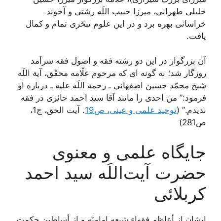
خليلى طهرانى، ميرزا حبيب اللَه رشتى و آخوند
خراسانى بهره برد و در اين علوم تبحّرى تمام و كمال
يافت.
آن بزرگوار در اين دو رشته فقه و اصول فقه سرآمد
روزگار شد؛ به‏ گونه‏ اى كه مرحوم علّامه محقّق، آية اللَه
شيخ محمّد حسين اصفهانى ـ رحمة اللَه عليه ـ درباره او
فرمود:” من احدى را مانند آقا سيد احمد حائرى در فقه
نديدم.” (
توحید علمی و عینی، ص19
. آیت الحق، ج1،
ص281)
جایگاه علمی و معنوی
حضرت آیت‌اللَه سید احمد
کربلائی
ایشان از أعاظم فقهاء شيعه إماميّه و از أساطين حكمت