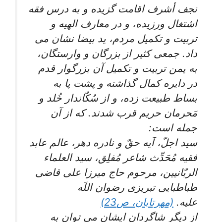
نجف أشرف اقامت گزيده و به درس فقه
اشتغال ورزيده، و در معارف الهيه و
تربيت و تكميل مردم، يد بيضا نشان مى
‏داد. جمعى كثير از بزرگان و وارستگان،
به يمن تربيت و تكميل آن بزرگوار قدم
در دايره كمال گذاشته و پشت پا به
بساط طبيعت زده، و از سُكّان‏دار خُلد و
مَحرمان حريم قرب شدند. كه از آن
جمله است:
سيد اجلّ، آيه حقّ و نادره دهر، عالم عابد
فقيه مُحَدِّث شاعر مُفلِق، سيد العلماء
الربّانيين، مرحوم حاج ميرزا على قاضى
طباطبايى تبريزى رضوان اللَه
علیه.
(مهرتابان، ص23)
از دیگر شاگردان ایشان می توان به