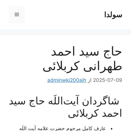
رش
ه
سولدا
فهرست
حتوا
حاج سید احمد
طهرانی کربلائی
2025-07-09
از
adminwki200ajh
شاگردان آیت‌اللَه حاج سید
احمد کربلائی
عارف کامل مرحوم حضرت علامه آیت اللَه