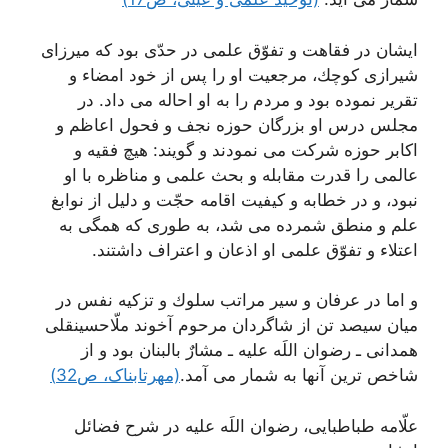
ایشان در فقاهت و تفوّق علمى در حدّى بود كه ميرزاى
شيرازى كوچك، مرجعيت او را پس از خود امضاء و
تقرير نموده بود و مردم را به او احاله مى ‏داد. در
مجلس درس او بزرگان حوزه نجف و فحول اعاظم و
اكابر حوزه شركت مى ‏نمودند و گويند: هيچ فقيه و
عالمى را قدرت مقابله و بحث علمى و مناظره با او
نبود، و در خطابه و كيفيت اقامه حجّت و دليل از نوابغ
علم و منطق شمرده مى‏ شد، به طورى كه همگى به
اعتلاء و تفوّق علمى او اذعان و اعتراف داشتند.
و اما در عرفان و سير مراتب سلوك و تزكيه نفس در
ميان سيصد تن از شاگردان مرحوم آخوند ملّاحسينقلى
همدانى ـ رضوان اللَه عليه ـ مشارٌ بالبنان بود و از
شاخص ترین آنها به شمار می آمد.
(مهرتابناک، ص32)
علّامه طباطبايى، رضوان اللَه عليه‏ در شرح فضائل