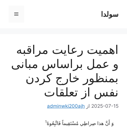
رش
ه
سولدا
فهرست
حتوا
اهمیت رعایت مراقبه
و عمل براساس مبانی
بمنظور خارج كردن
نفس از تعلقات
2025-07-15
از
adminwki200ajh
1
وَ أَنَّ هذا صِراطِي مُسْتَقِيماً فَاتَّبِعُوهُ‌