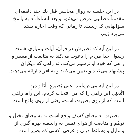
در این جلسه به روال مجالس قبل یك چند دقیقه‌ای
مقدمتاً مطالبی عرض می‌شود و بعد انشاءاللَه به پاسخ
سؤالهایی كه رسیده تا زمانی كه وقت اجازه بدهد
می‌پردازیم.
در این آیه كه نظیرش در قرآن، آیات بسیاری هست،
رسول خدا مردم را دعوت می‌كند به متابعت از مسیر و
راهی كه خود او ترسیم می‌كند، نه راهی كه دیگران
پیشنهاد می‌كنند و تعیین می‌كنند و به افراد ارائه می‌دهند.
در این آیه می‌فرمایند:
عَلى‌ بَصِيرَةٍ
،
أَنَا وَ مَنِ
اتَّبَعَنِي‌
این راهی را كه من انتخاب كردم، این راه، راهی
است كه از روی بصیرت است، یعنی از روی واقع است.
بصیرت به معنای كشف واقع است نه به معنای تخیل و
توهّم و متابعت از هوای نفس به واسطه بهره گیری از
وسایل و وسائط دینی و عرفی. كسی كه بصیر است