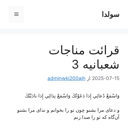
رش
ه
سولدا
فهرست
حتوا
قرائت مناجات
شعبانیه 3
2025-07-15
از
adminwki200ajh
وَاسْمَعْ دُعائِي إِذا دَعَوْتُكَ وَاسْمَعْ نِدَائِي إِذا نادَيْتُكَ
و دعای مرا بشنو چون تو را بخوانم و ندای مرا بشنو
آن‌گاه که تو را صدا زنم