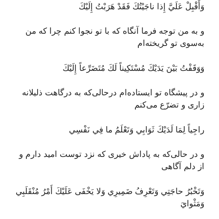
وَأَقْبِلْ عَلَيَّ إِذا ناجَيْتُكَ فَقَدْ هَرَبْتُ إِلَيْكَ
و به من توجه فرما آنگاه که با تو نجوا کنم چرا که من
به‌سوی تو گریخته‌ام
وَوَقَفْتُ بَيْنَ يَدَيْكَ مُسْتَكِيناً لَكَ مُتَضَرِّعاً إِلَيْكَ
و در پیشگاه تو ایستاده‌ام درحالی‌که به درگاهت ذلیلانه
زاری و تضرّع می‌کنم
راجِياً لِمَا لَدَيْكَ ثَوَابِي وَتَعْلَمُ ما فِي نَفْسِي
و در حالی‌که به پاداش خیری که نزد توست امید دارم و
از دلم آگاهی
وَتَخْبُرُ حاجَتِي وَتَعْرِفُ ضَمِيرِي وَلا يَخْفَى عَلَيْكَ أَمْرُ مُنْقَلَبِي
وَمَثْوايَ