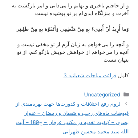
و از حاجتم باخبری و نهانم را می‌دانی و امر بازگشت به
آخرت و منزلگاه ابدی‌ام بر تو پوشیده نیست
وَما أُرِيدُ أَنْ أُبْدِىءَ بِهِ مِنْ مَنْطِقِي وَأَتَفَوَّهَ بِهِ مِنْ طَلِبَتِي
و آنچه را می‌خواهم به زبان آرم از تو مخفی نیست و
آنچه را می‌خواهم از خواهش خویش بازگو کنم، از تو
پنهان نیست
کامل
قرائت مناجات شعبانیه 3
دسته‌ها
Uncategorized
ناوبری
لزوم رفع اختلافات و کدورت‌ها جهت بهره‌مندی از
نوشته‌ها
فیوضات ماه‌های رجب و شعبان و رمضان – عنوان
بصری – کیفیت تغذیه در مکتب عرفان – ج189 – آیت‌
الله سید محمد محسن طهرانی