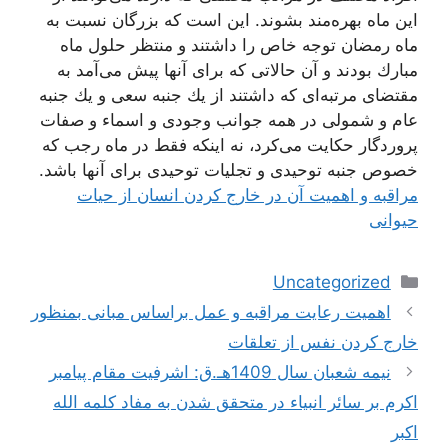
این ماه بهره‌مند بشوند. این است كه بزرگان نسبت به
ماه رمضان توجه خاص را داشتند و منتظر حلول ماه
مبارك بودند و آن حالاتی كه برای آنها پیش می‌آمد به
مقتضای مرتبه‌ای كه داشتند از یك جنبه سعی و یك جنبه
عام و شمولی در همه جوانب وجودی و اسماء و صفات
پروردگار حكایت می‌كرد، نه اینكه فقط در ماه رجب كه
خصوص جنبه توحیدی و تجلیات توحیدی برای آنها باشد.
مراقبه و اهمیت آن در خارج کردن انسان از حیات
حیوانی
دسته‌ها
Uncategorized
ناوبری
اهمیت رعایت مراقبه و عمل براساس مبانی بمنظور
نوشته‌ها
خارج كردن نفس از تعلقات
نیمه شعبان سال 1409هـ.ق: اشرفیت مقام پیامبر
اكرم بر سائر انبیاء در متحقق شدن به مفاد كلمه الله
اكبر