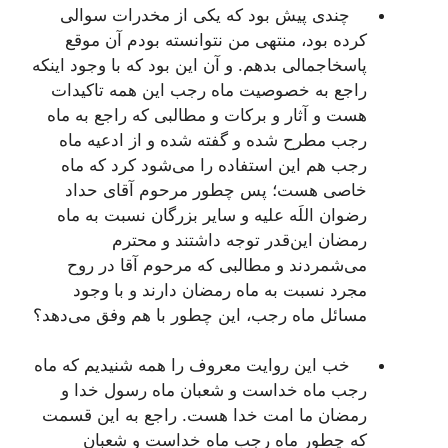
چندی پیش بود كه یكی از مخدرات سوالی
كرده بود، منتهی من نتوانسته بودم آن موقع
پاسخاجمالی بدهم. و آن این بود كه با وجود اینكه
راجع به خصوصیت ماه رجب این همه تاكیدات
هست و آثار و بركات و مطالبی كه راجع به ماه
رجب مطرح شده و گفته شده و از ادعیه ماه
رجب هم این استفاده را می‌شود كرد كه ماه
خاصی هست؛ پس چطور مرحوم آقای حداد
رضوان اللَه علیه و سایر بزرگان نسبت به ماه
رمضان این‌قدر توجه داشتند و محترم
می‌شمردند و مطالبی كه مرحوم آقا در روح
مجرد نسبت به ماه رمضان دارند و با وجود
مسائل ماه رجب، این چطور با هم وفق می‌دهد؟
خب این روایت معروف را همه شنیدیم كه ماه
رجب ماه خداست و شعبان ماه رسول خدا و
رمضان ما امت خدا هست. راجع به این قسمت
كه چطور ماه رجب ماه خداست و شعبان