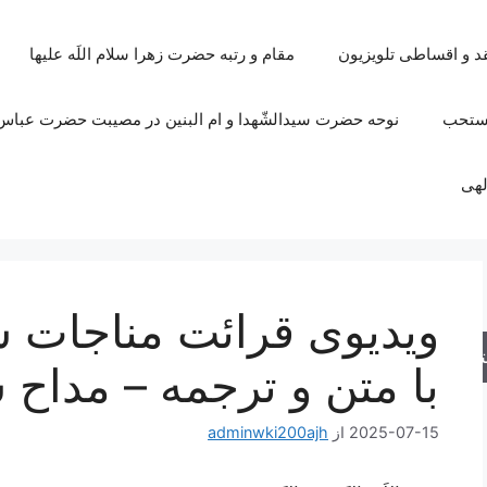
قد و اقساطی تلویزیون
مقام و رتبه حضرت زهرا سلام اللَه علیها
مستحب
نوحه حضرت سیدالشّهدا و ام البنین در مصیبت حضرت عباس 
لهی
جو
با متن و ترجمه – مداح ش
2025-07-15
از
adminwki200ajh