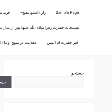
رش
ه
Sample Page
راز «استون‌هنج»
خرید ن
حتوا
تسبیحات حضرت زهرا سلام اللَه علیها پس از نماز 
قبر حضرت ام البنین
عقلانیت در منهج اولیاء ا
جستجو
جست