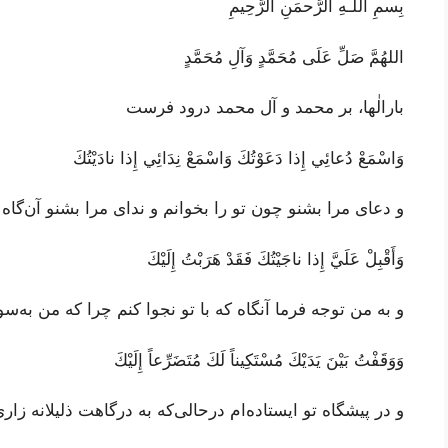
بِسمِ اللَـهِ الرَّحمَنِ الرَّحِيمِ
اللهُمَّ صَلِّ عَلَى مُحَمَّدٍ وَآلِ مُحَمَّدٍ
بارالٰها، بر محمد و آل محمد درود فرست
وَاسْمَعْ دُعائِي إِذا دَعَوْتُكَ وَاسْمَعْ نِدَائِي إِذا نادَيْتُكَ
و دعای مرا بشنو چون تو را بخوانم و ندای مرا بشنو آن‌گاه 
وَأَقْبِلْ عَلَيَّ إِذا ناجَيْتُكَ فَقَدْ هَرَبْتُ إِلَيْكَ
و به من توجه فرما آنگاه که با تو نجوا کنم چرا که من به‌سو
وَوَقَفْتُ بَيْنَ يَدَيْكَ مُسْتَكِيناً لَكَ مُتَضَرِّعاً إِلَيْكَ
و در پیشگاه تو ایستاده‌ام درحالی‌که به درگاهت ذلیلانه زار