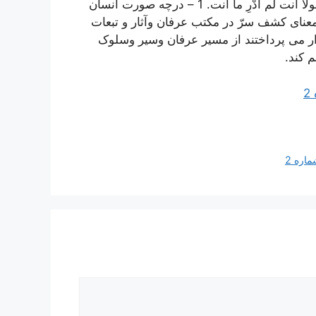
فقرۀ دعاء: بك عرفتك و أنت دللتني عليك و دعوتني إليك ولولا أنت لم أدْرِ ما أنت. 1 – درچه صورت انسان
یقت اشیاء علم ومعرفت پیدا کند. 2 – بیان معنای کشف سرّ در مکتب عرفان وآثار و تبعات
سرار می پرداختند از مسیر عرفان وسیر وسلوک
2