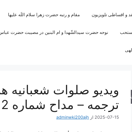
قد و اقساطی تلویزیون
مقام و رتبه حضرت زهرا سلام اللَه علیها
مستحب
نوحه حضرت سیدالشّهدا و ام البنین در مصیبت حضرت عباس 
لهی
ویدیو صلوات شعبانیه هم
جو
ترجمه – مداح شماره 2
2025-07-15
از
adminwki200ajh