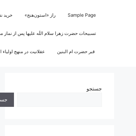
رش
ه
Sample Page
راز «استون‌هنج»
خرید ن
حتوا
تسبیحات حضرت زهرا سلام اللَه علیها پس از نماز 
قبر حضرت ام البنین
عقلانیت در منهج اولیاء ا
جستجو
جست