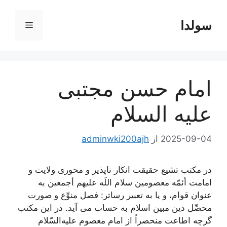
رش
ه
سولدا
فهرست
حتوا
امام حسن مجتبی
علیه السلام
2025-09-04
از
adminwki200ajh
در مکتب تشیع حقیقت انکار ناپذیر و محورى ولایت و
امامت أئمّه معصومین سلام اللَه علیهم أجمعین به
عنوان قوام، و یا به تعبیر رساتر: فصل منوِّع و صورت
محصِّل دین مبین اسلام به حساب مى ‌آید. در این مکتب
گرچه اطاعت منحصراً از امام معصوم علیه‌السّلام