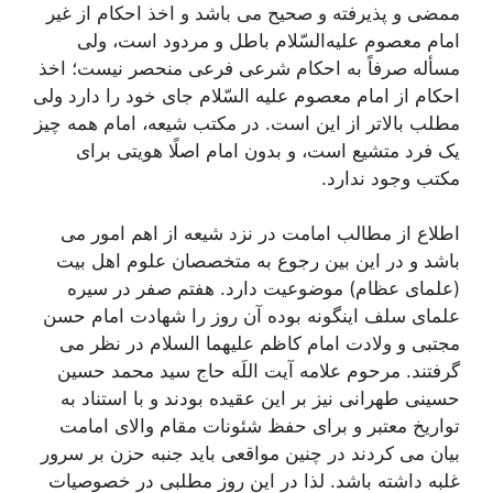
ممضى و پذیرفته و صحیح مى ‌باشد و اخذ احکام از غیر
امام معصوم علیه‌السّلام باطل و مردود است، ولى
مسأله صرفاً به احکام شرعى فرعى منحصر نیست؛ اخذ
احکام از امام معصوم علیه السّلام جاى خود را دارد ولى
مطلب بالاتر از این است. در مکتب شیعه، امام همه چیز
یک فرد متشیع است، و بدون امام اصلًا هویتى براى
مکتب وجود ندارد.
اطلاع از مطالب امامت در نزد شیعه از اهم امور می
باشد و در این بین رجوع به متخصصان علوم اهل بیت
(علمای عظام) موضوعیت دارد. هفتم صفر در سیره
علمای سلف اینگونه بوده آن روز را شهادت امام حسن
مجتبی و ولادت امام کاظم علیهما السلام در نظر می
گرفتند. مرحوم علامه آیت اللَه حاج سید محمد حسین
حسینی طهرانی نیز بر این عقیده بودند و با استناد به
تواریخ معتبر و برای حفظ شئونات مقام والای امامت
بیان می کردند در چنین مواقعی باید جنبه حزن بر سرور
غلبه داشته باشد. لذا در این روز مطلبی در خصوصیات