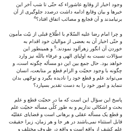
وجود اخبار از وقایع عاشوراء که حتّی تا شب آخر این
خبرها و بیان وقایع ادامه داشت درصدد جلوگیری از آن
4
برنیامدند و آن فجایع و مصائب اتفاق افتاد؟
و چرا امام رضا علیه السّلام با اطّلاع قبلی از نیّت مأمون
و حتّی اخبار آن به بعضی از موالیان خود اقدام به
5
خوردن آن انگور زهرآلود نمودند.
و همینطور این
سؤالات نسبت به اولیای الهی و عرفاء باللَه نیز وارد
خواهد بود. حال جمع بین این دو مسأله چگونه است، و
چگونه با وجود حجیّت و الزام قطع بر متابعت، انسان
می‌تواند علم و قطع خود را نادیده بگیرد و توجّهی بدان
ننماید و امور خود را به دست تقدیر بسپارد؟
پاسخ این سؤال این است که ما در حجیّت قطع و علم
بحث و اشکالی نداریم و به طور کلّی مسأله حجیّت علم
و قطع یک مسأله عقلی و برهانی است و قضایای عقلیّه
قابل استثناء نمی‌باشند در هر جا و هر زمان، زیرا حقیقت
علم کشف از واقع است و واقع در ظروف مختلف و