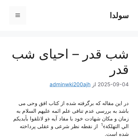
رش
ه
سولدا
فهرست
حتوا
شب قدر – احیای شب
قدر
2025-09-04
از
adminwki200ajh
در این مقاله که برگرفته شده از کتاب افق وحی می
باشد به بررسی عدم تنافی علم ائمه علیهم السلام به
زمان و مکان شهادت خود با مفاد آیه
﴿و لاتلقوا بأيديكم
1
الي التهلكة﴾
از نقطه نظر شرعی و عقلی پرداخته
شده است.