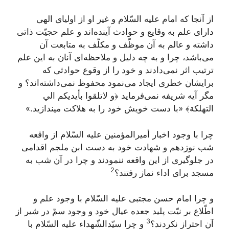
از آنجا که امام علیه السّلام و غیر او از اولیای الهی
دارای علم به وقایع و حوادث آینده‌اند و علم حجیّت ذاتی
داشته و عالم به آن موظّف و مکلّف به متابعت آن
می‌باشد، چرا و به چه دلیل و ملاحظه‌ای آنان به این علم
ترتیب اثر نمی‌دادند و خود را از وقوع حوادثی که
برایشان خطری ایجاد می‌نمود محفوظ نمی‌داشته‌اند؟ و
مگر آیه شریفه نمی‌فرماید
﴿و لاتلقوا بأيديكم الي
التهلكة﴾
«با دست خویش خود را به هلاکت میندازید.»
چرا با وجود اخبار أمیرالمؤمنین علیه السّلام از واقعه
شب نوزدهم و شهادت خود به دست ابن ملجم اقدامی
در جلوگیری از این واقعه ننمودند و چرا در آن شب به
2
مسجد برای اداء نماز رفتند؟
و چرا امام حسن مجتبی علیه السّلام با وجود علم و
اطّلاع بر نیّت پلید جعده عیال خود و وجود سمّ در شیر از
3
آن احتراز نکردند؟
و چرا سیّدالشّهداء علیه السّلام با