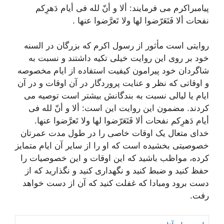
پیامبراکرم می فرمایند:
ألا و أنّ لله فی أیام دَهرِکم
نفحات ألا فَتَعَرّضوا لها ولا تَعرَّضوا عنها
.
روایتی است مأثور از رسول اکرم که بزرگان در السنه
خود بر روی این روایت خیلی تکیه داشتند و نسبت به
شاگردان خود پیرامون کیفیت استفاده از ایام مخصوصه
و اوقاتی که نظر و عنایت پروردگار در آن اوقات و در آن
ایام یا لیالی نسبت به بندگانش بیشتر است توصیه می
کردند. مضمون این روایت این است:
ألا و أنّ لله فی
أیام دَهرِکم نفحات ألا فَتَعَرّضوا لها ولا تَعرَّضوا عنها
.
خدای متعال یک اوقات خاصی را در طول مدت عمرتان
خصوصیتی بخشیده است که او را از سایر آن ایام متمایز
کرده، مواظب باشید که این اوقات و این خصوصیات را
حفظ کنید و ضبط کنید و نگهداری کنید و نگذارید که از
دست برود ومبادا که غفلت کنید که آن از دست خواهد
رفت.