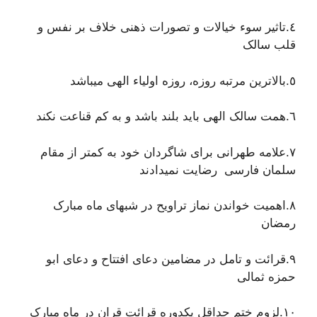
٤.تاثیر سوء خیالات و تصورات ذهنی خلاف بر نفس و
قلب سالک
٥.بالاترین مرتبه روزه، روزه اولیاء الهی میباشد
٦.همت سالک الهی باید بلند باشد و به کم قناعت نکند
٧.علامه طهرانی برای شاگردان خود به کمتر از مقام
سلمان فارسی رضایت نمیدادند
٨.اهمیت خواندن نماز تراویح در شبهای ماه مبارک
رمضان
٩.قرائت و تامل در مضامین دعای افتتاح و دعای ابو
حمزه ثمالی
١٠.لزوم ختم حداقل یکدوره قرائت قران در ماه مبارک