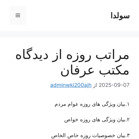
رش
ه
سولدا
فهرست
حتوا
مراتب روزه از دیدگاه
مکتب عرفان
2025-09-07
از
adminwki200ajh
١.بیان ویژگی های روزه عوام مردم
٢.بیان ویژگی های روزه خواص
٣.بیان خصوصیات روزه خاص الخاص