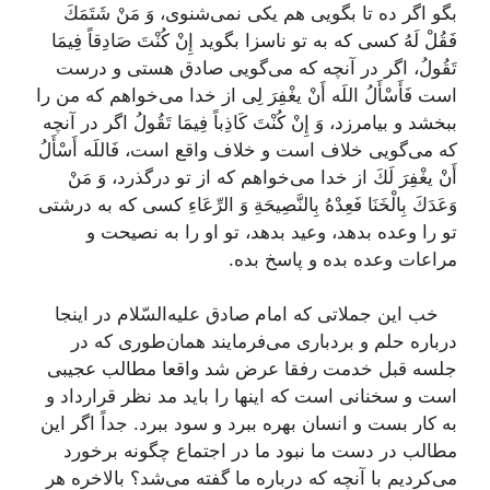
بگو اگر ده تا بگویی هم یكی نمی‌شنوی،
وَ مَنْ شَتَمَكَ
فَقُلْ لَهُ‌
كسی كه به تو ناسزا بگوید
إِنْ كُنْتَ صَادِقاً فِيمَا
تَقُولُ،
اگر در آنچه كه می‌گویی صادق هستی و درست
است‌
فَأَسْأَلُ اللَه أَنْ يغْفِرَ لِى‌
از خدا می‌خواهم كه من را
ببخشد و بیامرزد،
وَ إِنْ كُنْتَ كَاذِباً فِيمَا تَقُولُ‌
اگر در آنچه
كه می‌گویی خلاف است و خلاف واقع است،
فَاللَه أَسْأَلُ
أَنْ يغْفِرَ لَكَ‌
از خدا می‌خواهم كه از تو درگذرد،
وَ مَنْ
وَعَدَكَ بِالْخَنَا فَعِدْهُ بِالنَّصِيحَةِ وَ الرِّعَاءِ
كسی كه به درشتی
تو را وعده بدهد، وعید بدهد، تو او را به نصیحت و
مراعات وعده بده و پاسخ بده.
خب این جملاتی كه امام صادق علیه‌السّلام در اینجا
درباره حلم و بردباری می‌فرمایند همان‌طوری كه در
جلسه قبل خدمت رفقا عرض شد واقعا مطالب عجیبی
است و سخنانی است كه اینها را باید مد نظر قرارداد و
به كار بست و انسان بهره ببرد و سود ببرد. جداً اگر این
مطالب در دست ما نبود ما در اجتماع چگونه برخورد
می‌كردیم با آنچه كه درباره ما گفته می‌شد؟ بالاخره هر