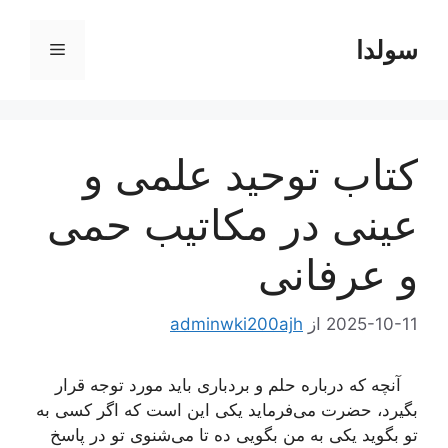
رش
ه
سولدا
فهرست
حتوا
کتاب توحید علمی و
عینی در مکاتیب حمی
و عرفانی
2025-10-11
از
adminwki200ajh
آنچه كه درباره حلم و بردباری باید مورد توجه قرار
بگیرد، حضرت می‌فرماید یكی این است كه اگر كسی به
تو بگوید یكی به من بگویی ده تا می‌شنوی تو در پاسخ