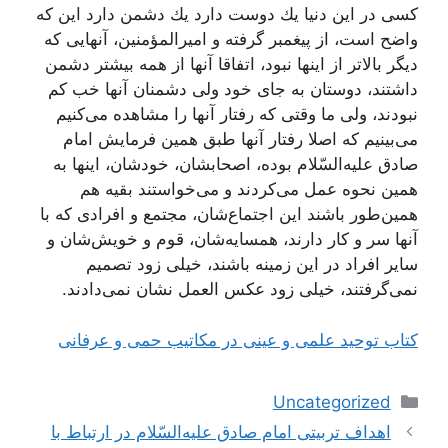
كسی در این دنیا یك دوست دارد یك دشمن دارد این كه
واضح است، از پیغمبر گرفته و امیرالمؤمنین، آنهایی كه
دیگر بالاتر از اینها نبود، اتفاقا آنها از همه بیشتر دشمن
داشتند، دوستان به جای خود ولی دشمنان آنها خب كم
نبودند، ولی ما وقتی كه رفتار آنها را مشاهده می‌كنیم
می‌بینیم كه اصلا رفتار آنها طبق همین فرمایش امام
صادق علیه‌السّلام بوده، اصحابشان، خودشان، اینها به
همین نحوه عمل می‌كردند و می‌خواستند بقیه هم
همین‌طور باشند این اجتماع‌شان، مجتمع و افرادی كه با
آنها سر و كار دارند، همسایه‌شان، قوم و خویش‌شان و
سایر افراد در این زمینه باشند، خیلی زود تصمیم
نمی‌گرفتند، خیلی زود عكس العمل نشان نمی‌دادند.
کتاب توحید علمی و عینی در مکاتیب حمی و عرفانی
دسته‌ها
Uncategorized
ناوبری
اهداف تربیتى امام صادق علیه‏‌السّلام در ارتباط با