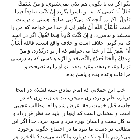
بگو اگر ده تا بگویی هم یكی نمی‌شنوی،
وَ مَنْ شَتَمَكَ
فَقُلْ لَهُ‌
كسی كه به تو ناسزا بگوید
إِنْ كُنْتَ صَادِقاً فِيمَا
تَقُولُ،
اگر در آنچه كه می‌گویی صادق هستی و درست
است‌
فَأَسْأَلُ اللَه أَنْ يغْفِرَ لِى‌
از خدا می‌خواهم كه من را
ببخشد و بیامرزد،
وَ إِنْ كُنْتَ كَاذِباً فِيمَا تَقُولُ‌
اگر در آنچه
كه می‌گویی خلاف است و خلاف واقع است،
فَاللَه أَسْأَلُ
أَنْ يغْفِرَ لَكَ‌
از خدا می‌خواهم كه از تو درگذرد،
وَ مَنْ
وَعَدَكَ بِالْخَنَا فَعِدْهُ بِالنَّصِيحَةِ وَ الرِّعَاءِ
كسی كه به درشتی
تو را وعده بدهد، وعید بدهد، تو او را به نصیحت و
مراعات وعده بده و پاسخ بده.
خب این جملاتی كه امام صادق علیه‌السّلام در اینجا
درباره حلم و بردباری می‌فرمایند همان‌طوری كه در
جلسه قبل خدمت رفقا عرض شد واقعا مطالب عجیبی
است و سخنانی است كه اینها را باید مد نظر قرارداد و
به كار بست و انسان بهره ببرد و سود ببرد. جداً اگر این
مطالب در دست ما نبود ما در اجتماع چگونه برخورد
می‌كردیم با آنچه كه درباره ما گفته می‌شد؟ بالاخره هر