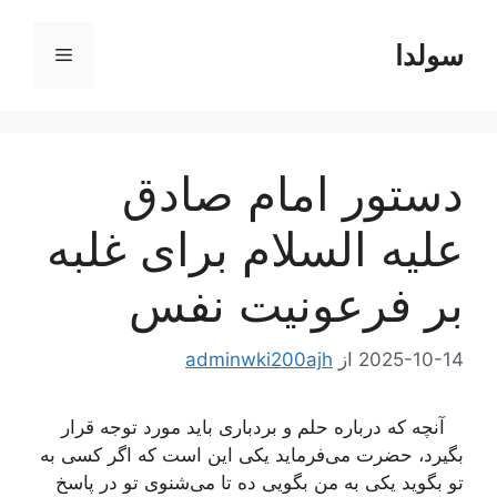
رش
ه
سولدا
فهرست
حتوا
دستور امام صادق
علیه السلام برای غلبه
بر فرعونیت نفس
2025-10-14
از
adminwki200ajh
آنچه كه درباره حلم و بردباری باید مورد توجه قرار
بگیرد، حضرت می‌فرماید یكی این است كه اگر كسی به
تو بگوید یكی به من بگویی ده تا می‌شنوی تو در پاسخ