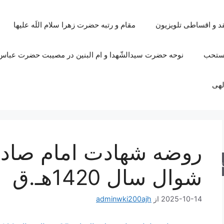
قد و اقساطی تلویزیون
مقام و رتبه حضرت زهرا سلام اللَه علیها
مستحب
نوحه حضرت سیدالشّهدا و ام البنین در مصیبت حضرت عباس 
لهی
جو
شوال سال 1420هـ.ق
2025-10-14
از
adminwki200ajh