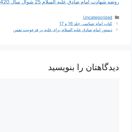
روضه شهادت امام صادق علیه السلام 25 شوال سال 1420هـ.ق
دسته‌ها
Uncategorized
ناوبری
کتاب امام شناسی جلد 16 و 17
نوشته‌ها
دستور امام صادق علیه السلام برای غلبه بر فرعونیت نفس
دیدگاهتان را بنویسید
دیدگاه