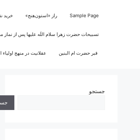
رش
ه
Sample Page
راز «استون‌هنج»
خرید ن
حتوا
تسبیحات حضرت زهرا سلام اللَه علیها پس از نماز 
قبر حضرت ام البنین
عقلانیت در منهج اولیاء ا
جستجو
جست