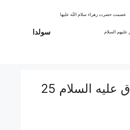
عصمت حضرت زهراء سلام اللَه علیها
سولدا
علیهم السلام
روضه شهادت امام صادق علیه السلام 25