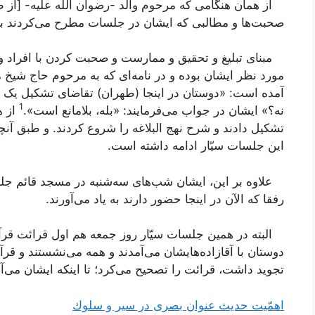
از همان هنگامی که مرحوم والد -رضوان اللَه علیه- [از ط
صحبت‌ها و مطالبی که ایشان در جلسات مطرح می‌کردند بر
مبنای تبلیغ و تحقیق و ممارست و صحبت کردن با افراد 
مورد نظر ایشان بوده و در نامه‌ای که به مرحوم حاج شیخ مح
آمده است: «دوستان در اینجا (طهران) تقاضای تشکیل یک جلس
1
نه؟» ایشان در جواب می‌فرمایند: «بله، بلامانع است».
از ه
تشکیل دادند و شرح
نهج البلاغه
را شروع کردند. و طبق آنچ
این جلسات سیّار ادامه داشته است.
علاوه بر این، ایشان شب‌های سه‌شنبه در مسجد قائم جلس
رفقا که الآن در اینجا حضور دارند به یاد می‌آورند.
البته در همین جلسات سیّار روز جمعه هم اول قرائت قرآ
دوستان با آقازاده‌هایشان می‌آمدند و همه می‌نشستند و ق
تجوید داشت، قرائت را تصحیح می‌کرد؛ تا اینکه ایشان می‌آ
اهمّیت حدیث عنوان بصرى در سیر و سلوك