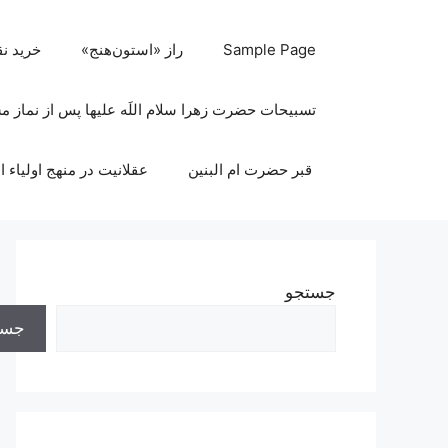
رش
ه
Sample Page
راز «استون‌هنج»
خرید ن
حتوا
تسبیحات حضرت زهرا سلام اللَه علیها پس از نماز 
قبر حضرت ام البنین
عقلانیت در منهج اولیاء ا
جستجو
جست