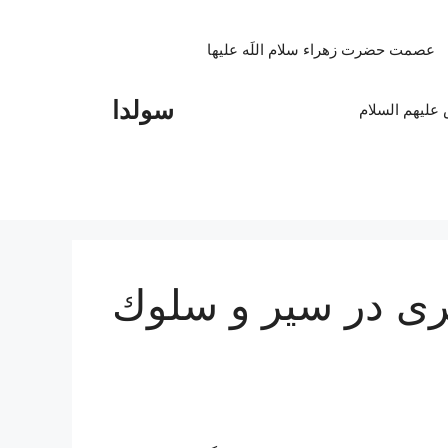
عصمت حضرت زهراء سلام اللَه علیها
سولدا
علیهم السلام
رى در سیر و سلوك