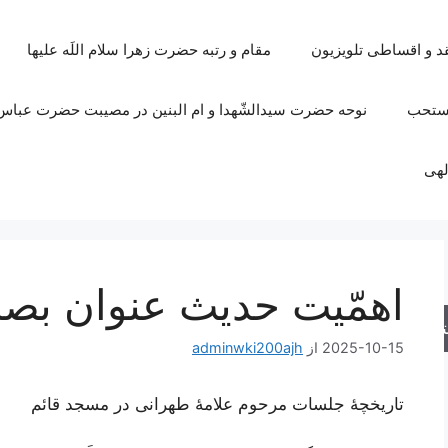
قد و اقساطی تلویزیون
مقام و رتبه حضرت زهرا سلام اللَه علیها
مستحب
نوحه حضرت سیدالشّهدا و ام البنین در مصیبت حضرت عباس 
لهی
اهمّیت حدیث عنوان بص
جو
2025-10-15
از
adminwki200ajh
تاریخچۀ جلسات مرحوم علامۀ طهرانی در مسجد قائم