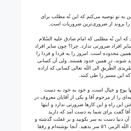
ن به تو توصیه می‌كنم كه این نُه مطلب برای
 را بروند از ضروری‌ترین ضروریات است.
ین نُه مطلبی كه امام صادق علیه السّلام
ایر افراد ضرورتی ندارد. چرا؟ چون سایر افراد
ین محدوده است. امروز را به فردا و فردا را
مند شوند، در همین حدود هستند. ولی آن كسانی
رِیدی الطَّریقِ الی اللَه تعالی كسانی كه اراده
 كه این مسیر را طی كنند.
ها پوچ و خیال است، و خود به خود به دست
‌ای را از مرحوم آقا و یكی از آقایان معروف در
 این راه و این كارها ضرورتی ندارد و اینها
 آقا گفت برای شما به دست آمد كه دارید
 آن دنیا دست به سر بكوبید و بر غفلت گذشته و
للَه‌
الزمر، ٥٦ سر بدهید. آنجا نوشته‌ام و رفقا