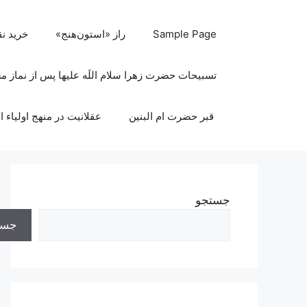
رش
ه
Sample Page
راز «استون‌هنج»
خرید ن
حتوا
تسبیحات حضرت زهرا سلام اللَه علیها پس از نماز 
قبر حضرت ام البنین
عقلانیت در منهج اولیاء ا
جستجو
جست