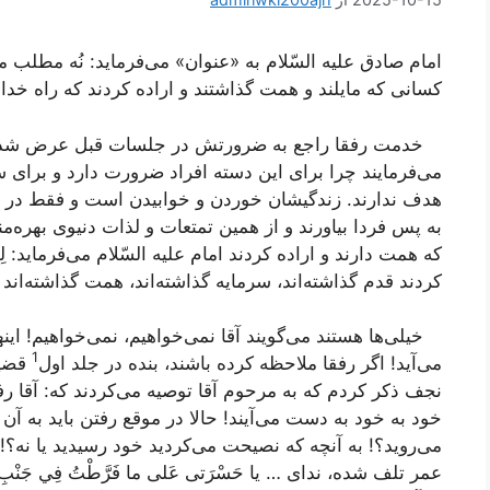
امام صادق علیه السّلام به «عنوان» می‌فرماید: نُه مطلب م
كسانی كه مایلند و همت گذاشتند و اراده كردند كه راه خدا
خدمت رفقا راجع به ضرورتش در جلسات قبل عرض شد كه ا
می‌فرمایند چرا برای این دسته افراد ضرورت دارد و برای س
هدف ندارند. زندگیشان خوردن و خوابیدن است و فقط در هم
به پس فردا بیاورند و از همین تمتعات و لذات دنیوی بهره‌
كه همت دارند و اراده كردند امام علیه السّلام می‌فرماید: لِمُ
كردند قدم گذاشته‌اند، سرمایه گذاشته‌اند، همت گذاشته‌اند
خیلی‌ها هستند می‌گویند آقا نمی‌خواهیم، نمی‌خواهیم! این
1
می‌آید! اگر رفقا ملاحظه كرده باشند، بنده در جلد اول‌
قضیه
نجف ذكر كردم كه به مرحوم آقا توصیه می‌كردند كه: آقا رفتن
خود به خود به دست می‌آیند! حالا در موقع رفتن باید به آن
می‌روید؟! به آنچه كه نصیحت می‌كردید خود رسیدید یا نه؟!
عمر تلف شده، ندای‌
…
يا حَسْرَتى‌ عَلى‌ ما فَرَّطْتُ فِي جَنْبِ ا