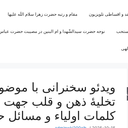
قد و اقساطی تلویزیون
مقام و رتبه حضرت زهرا سلام اللَه علیها
مستحب
نوحه حضرت سیدالشّهدا و ام البنین در مصیبت حضرت عباس 
لهی
ویدئو سخنرانی با موضو
جو
تخلیۀ ذهن و قلب جهت ت
کلمات اولیاء و مسائل 
2025-10-15
از
adminwki200ajh