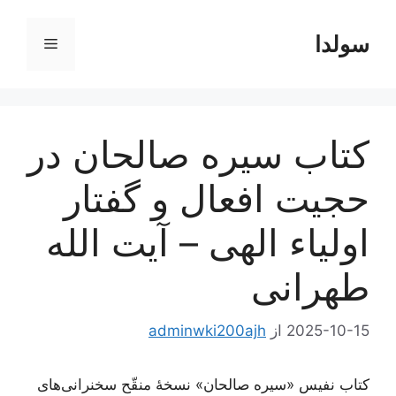
رش
ه
سولدا
فهرست
حتوا
کتاب سیره صالحان در
حجیت افعال و گفتار
اولیاء الهی – آیت الله
طهرانی
2025-10-15
از
adminwki200ajh
کتاب نفیس «سیره صالحان» نسخۀ منقّح سخنرانی‌های