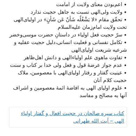
• اعم‌بودن معنای ولایت از امامت
• ولایت ولی‌الهی نسبت به جاهل حجیت ندارد
• تحقّق مقام «لا یَشْغُلُه شَأنٌ عَن شَأنٍ» در اولیای‌الهی
تحت ولایت امام‌زمان علیه‌السلام
• سرّ حجیت فعل اولیاء در داستانِ حضرت موسی‌وخضر
• تکامل نفسانی و فعلیت انسانی،‌دلیل حجیت عقلیه و
شرعیه شریعت اولیای‌الهی
• تفاوت ماهوی علم اولیاء‌الهی و دانش اهل‌ظاهر
• عدم جواز عرضۀ قول و فعل ولی خدا بر کتاب و سنت
• عینیت گفتار و رفتار اولیای‌الهی با معصومین، ملاک
حجیت کلام آنان
• علوم اولیای الهی به افاضۀ ائمۀ معصومین و اشراف
آنها به مصالح و مفاسد
کتاب سیره صالحان در حجیت افعال و گفتار اولیاء
الهی – آیت الله طهرانی