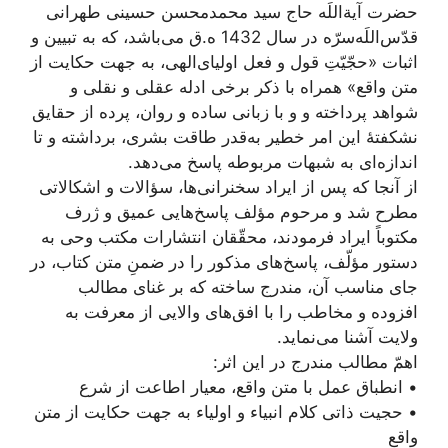
حضرت آیة‌اللَه حاج سید محمدمحسن حسینی طهرانی
قدّس‌اللَه‌سرّه در سال 1432 ه.ق می‌باشد، که به تبیین و
اثبات «حجّیّتِ قول و فعل اولیای‌الهی، به جهت حکایت از
متن واقع» همراه با ذکر برخی ادله عقلی و نقلی و
شواهد پرداخته و و با زبانی ساده و روان، پرده از حقایق
نشکفتۀ این امر خطیر به‌قدر طاقت بشری، بر‌داشته و تا
اندازه‌ای به شبهات مربوطه پاسخ می‌دهد.
از آنجا که پس از ایراد سخنرانی‌ها، سؤالات و اشکالاتی
مطرح شد و مرحوم مؤلف پاسخ‌هایی عمیق و ژرف
مکتوباً ایراد فرمودند، محقّقان انتشارات مکتب وحی به
دستور مؤلّف، پاسخ‌های مذکور را در ضمنِ متن کتاب، در
جای مناسب آن، مندرج ساخته که بر غنای مطالب
افزوده و مخاطب را با افق‌های والایی از معرفت به
ولایت آشنا می‌نماید.
اهمّ مطالب مندرج در این اثر:
• انطباق عمل با متن واقع، معیار اطاعت از شرع
• حجیت ذاتی کلام انبیاء و اولیاء به جهت حکایت از متن
واقع