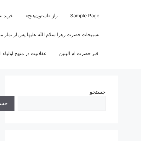
رش
ه
Sample Page
راز «استون‌هنج»
خرید ن
حتوا
تسبیحات حضرت زهرا سلام اللَه علیها پس از نماز 
قبر حضرت ام البنین
عقلانیت در منهج اولیاء ا
جستجو
جست