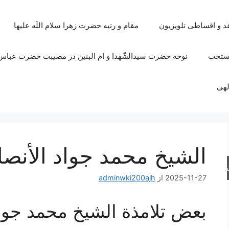
قد و اقساطی تلویزیون
مقام و رتبه حضرت زهرا سلام اللَه علیها
مستحب
نوحه حضرت سیدالشّهدا و ام البنین در مصیبت حضرت عباس 
لهی
الشيخ محمد جواد الأنصا
جو
2025-11-27
از
adminwki200ajh
بعض تلامذة الشيخ محمد جواد