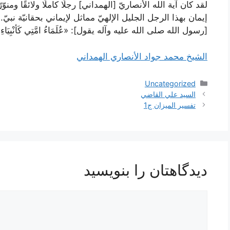
لقد كان آية الله الأنصاريّ [الهمداني] رجلًا كاملًا ولائقًا ومن
إيمان بهذا الرجل الجليل الإلهيّ مماثل لإيماني بحقانيّة نبي
[رسول الله صلى الله عليه وآله يقول]: «عُلَمَاءُ امَّتِي كَأنْبِيَاءِ ب
الشيخ محمد جواد الأنصاري الهمداني
دسته‌ها
Uncategorized
ناوبری
السيد علي القاضي
نوشته‌ها
تفسير الميزان ج1
دیدگاهتان را بنویسید
دیدگاه