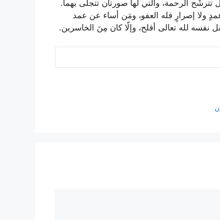
ال تترشّح الرحمة، والّتي لها صورتان تتجلّى بهما.
دٍ ولا إصرارٍ فله العفو، ومَن أساء عن عمد
نفسه لله تعالى أفلح، وإلّا كان مِنَ الخاسرين.
ن