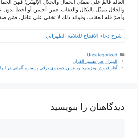
العالَم قائمٌ على صفتَي الجمال والجلال الإلهيّين؛ فمِنَ الجم
والجلال يتمثّل بالنكال والعقاب. فمَن أحسن أو أخطأ بدون عم
وأصرّ فله العقاب. وفوائد ذلك لا تخفى على عاقل، فمَن صقل 
شرح دعاء الافتتاح للعلامة الطهراني
دسته‌ها
Uncategorized
ناوبری
الميزان في تفسير القرآن
نوشته‌ها
آغاز فروش ویژه محبوب‌ترین خودروی برقی پریمیوم آلمانی در ایرا
دیدگاهتان را بنویسید
دیدگاه