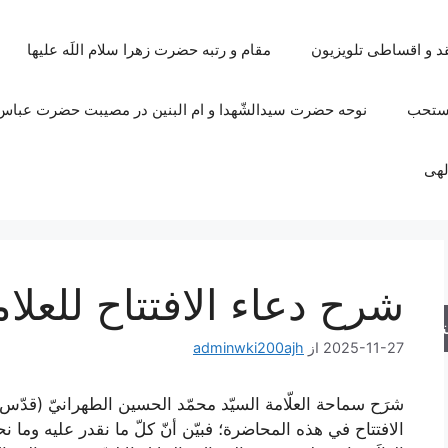
قد و اقساطی تلویزیون
مقام و رتبه حضرت زهرا سلام اللَه علیها
مستحب
نوحه حضرت سیدالشّهدا و ام البنین در مصیبت حضرت عباس 
لهی
شرح دعاء الافتتاح للعلا
جو
2025-11-27
از
adminwki200ajh
شرَح سماحة العلّامة السيّد محمّد الحسين الطهرانيّ (قدّس 
الافتتاح في هذه المحاضرة؛ فبيّن أنّ كلّ ما نقدر عليه وما نحن