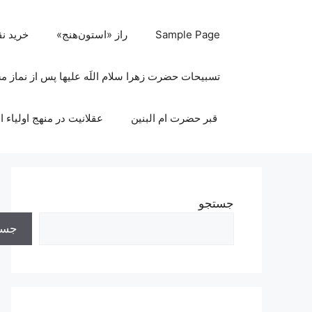
رش
ه
Sample Page
راز «استون‌هنج»
خرید ن
حتوا
تسبیحات حضرت زهرا سلام اللَه علیها پس از نماز 
قبر حضرت ام البنین
عقلانیت در منهج اولیاء ا
جستجو
جست