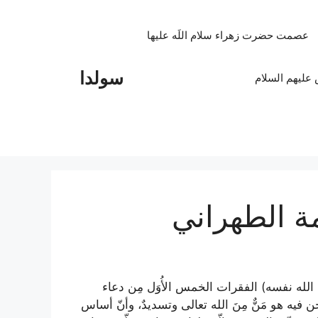
عصمت حضرت زهراء سلام اللَه علیها
سولدا
علیهم السلام
مة الطهراني
الله نفسه) الفقرات الخمس الأُوَل مِن دعاء
 فيه هو مَنٌّ مِنَ الله تعالى وتسديدٌ، وأنّ أساس