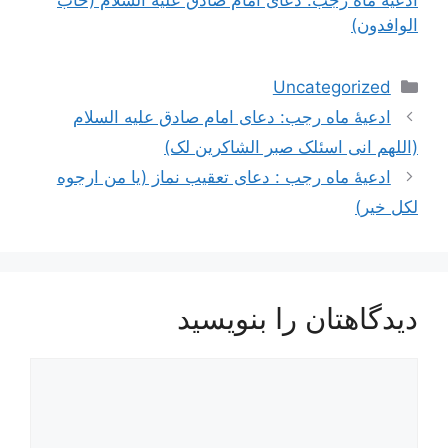
الوافدون)
دسته‌ها
Uncategorized
ناوبری
ادعیۀ ماه رجب: دعای امام صادق علیه السلام
نوشته‌ها
(اللهم انی اسئلک صبر الشاکرین لک)
ادعیۀ ماه رجب : دعای تعقیب نماز (یا من ارجوه
لکل خیر)
دیدگاهتان را بنویسید
دیدگاه