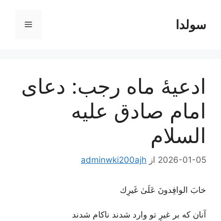
رش
ه
سولدا
فهرست
حتوا
ادعیۀ ماه رجب: دعای
امام صادق علیه
السلام
2026-01-05
از
adminwki200ajh
خابَ الوافِدونَ عَلَىٰ غَيرِك
آنان که بر غیرِ تو وارد شدند ناکام شدند