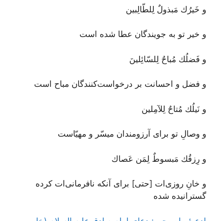
و خَيرُك مَبذولٌ لِلطّالِبين
و خیر تو به جویندگان عطا شده است
و فَضلُك مُباحٌ لِلسّائِلينَ
و فضل و احسانت بر درخواست‌کنندگان مباح است
و نَيلُك مُتاحٌ لِلآمِلين
و وصالِ تو برای آرزومندان میسّر و مهیّاست
و رِزقُك مَبسوطٌ لِمَن عَصاك
و خانِ روزی‌ات [حتی] برای آنکه نافرمانی‌ات کرده
گسترانیده شده
ادعیۀ ماه رجب: دعای امام صادق علیه السلام (خاب