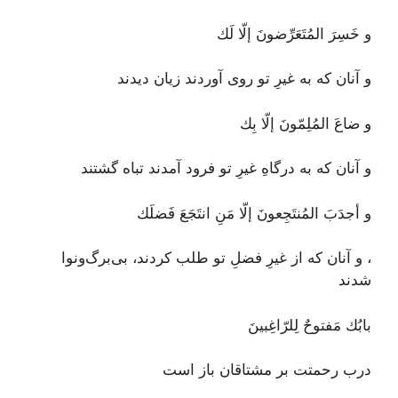
و خَسِرَ المُتَعَرِّضونَ إلّا لَك
و آنان که به غیرِ تو روی آوردند زیان دیدند
و ضاعَ المُلِمّونَ إلّا بِك
و آنان که به درگاهِ غیرِ تو فرود آمدند تباه گشتند
و أجدَبَ المُنتَجِعونَ إلّا مَنِ انتَجَعَ فَضلَك
، و آنان که از غیرِ فضلِ تو طلب کردند، بی‌برگ‌و‌نوا
شدند
بابُك مَفتوحٌ لِلرّاغِبينَ
درب رحمتت بر مشتاقان باز است