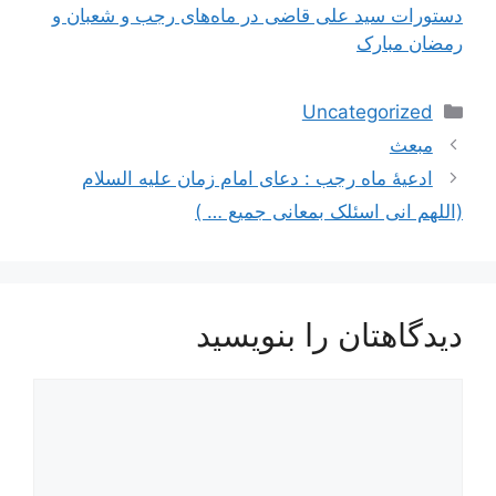
دستورات سید علی قاضی در ماه‌های رجب و شعبان و
رمضان مبارک
دسته‌ها
Uncategorized
ناوبری
مبعث
نوشته‌ها
ادعیۀ ماه رجب : دعای امام زمان علیه السلام
(اللهم انی اسئلک بمعانی جمیع … )
دیدگاهتان را بنویسید
دیدگاه