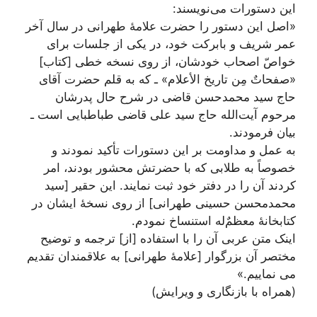
این دستورات می‌نویسند:
«اصل این دستور را حضرت علامۀ طهرانی در سال آخر
عمر شریف و بابرکت خود، در یکی از جلسات برای
خواصّ اصحاب خودشان، از روی نسخه خطی [کتاب]
«صفحاتٌ مِن تاریخ الأعلام» ـ که به قلم حضرت آقای
حاج سید محمدحسن قاضی در شرح حال پدرشان
مرحوم آیت‌الله حاج سید علی قاضی طباطبایی است ـ
بیان فرمودند.
به عمل و مداومت بر این دستورات تأکید نمودند و
خصوصاً به طلابی که با حضرتش محشور بودند، امر
کردند آن را در دفتر خود ثبت نمایند. این حقیر [سید
محمدمحسن حسینی طهرانی] از روی نسخۀ ایشان در
کتابخانۀ معظمٌ‌له استنساخ نمودم.
اینک متن عربی آن را با استفاده [از] ترجمه و توضیح
مختصر آن بزرگوار [علامۀ طهرانی] به علاقمندان تقدیم
می نماییم.»
(همراه با بازنگاری و ویرایش)