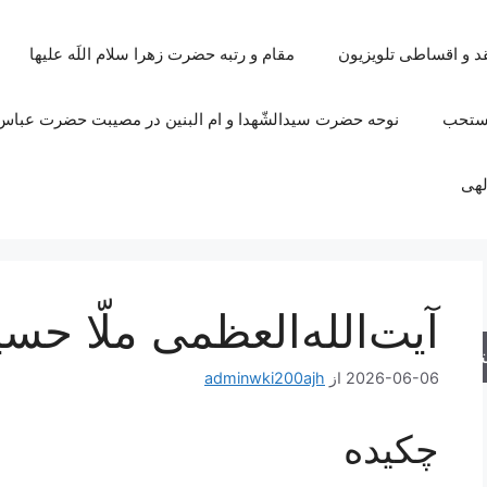
قد و اقساطی تلویزیون
مقام و رتبه حضرت زهرا سلام اللَه علیها
مستحب
نوحه حضرت سیدالشّهدا و ام البنین در مصیبت حضرت عباس 
لهی
آیت‌الله‌العظمی ملّا حس
جو
2026-06-06
از
adminwki200ajh
چکیده