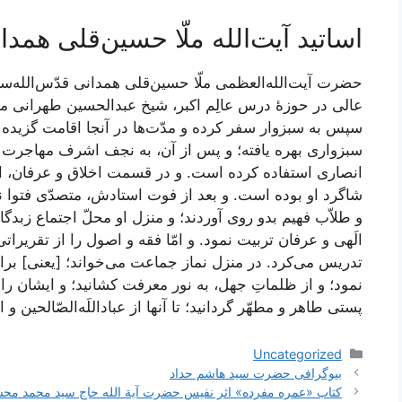
اساتید آیت‌الله ملّا حسین‌قلی همدا
حضرت آیت‌الله‌العظمی ملّا حسین‌قلی همدانی قدّس‌الله‌سر
عالی در حوزۀ درس عالِم اکبر، شیخ عبدالحسین طهرانی 
سپس به سبزوار سفر کرده و مدّت‌ها در آنجا اقامت گزید
سبزواری بهره یافته؛ و پس از آن، به نجف اشرف مهاجرت
انصاری استفاده کرده است. و در قسمت اخلاق و عرفان، از
شاگرد او بوده است. و بعد از فوت استادش، متصدّی فتوا
و طلاّب فهیم بدو روی آوردند؛ و منزل او محلّ اجتماع زبد
الَهی و عرفان تربیت نمود. و امّا فقه و اصول را از تقریر
تدریس می‌کرد. در منزل نماز جماعت می‌خواند؛ [یعنی] برای 
نمود؛ و از ظلماتِ جهل، به نور معرفت کشانید؛ و ایشان را 
پستی طاهر و مطهّر گردانید؛ تا آنها از عباد‌اللَه‌الصّالحین و
دسته‌ها
Uncategorized
ناوبری
بیوگرافی حضرت سید هاشم حداد
نوشته‌ها
کتاب «عمره مفرده» اثر نفیس حضرت آیة الله حاج سید محمد م