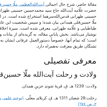
مقالۀ حاضر، شرح حال اجمالی
آیت‌الله‌العظمی ملّا حسین‌
حضرت علّامه آیت‌الله حاج سید محمدحسین حسینی طهرا
حسینی طهرانی قدس‌الله‌سرهما استخراج شده است. در این 
ملّا حسین‌قلی همدانی بیان شده؛ و سپس شخصیت این عارف ر
طباطبایی و علّامه طهرانی، معرفی شده است. سیرۀ اخلاقی
نوشتار می‌باشد. بخش پایانیِ مقاله، به گزیده‌ای از بیانا
است؛ که تمام آنها، خصوصاً دستورالعمل عرفانی ایشان به
تشنگان طریق معرفت به‌همراه دارد.
معرفی تفصیلی
ولادت و رحلت آیت‌الله ملّا حسین‌
ولادت: 1239 هـ. ق، قریۀ شوندِ حزینِ همدان.
رحلت:28 شعبان 1311 هـ. ق، کربلای معلّی.
٢، ص ٦٧٤)