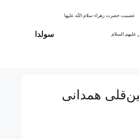
عصمت حضرت زهراء سلام اللَه علیها
سولدا
علیهم السلام
ین‌قلی همدانی