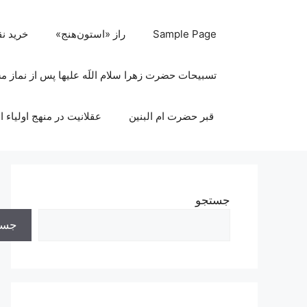
رش
ه
Sample Page
راز «استون‌هنج»
خرید ن
حتوا
تسبیحات حضرت زهرا سلام اللَه علیها پس از نماز 
قبر حضرت ام البنین
عقلانیت در منهج اولیاء ا
جستجو
جست