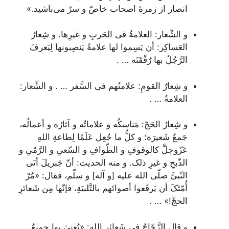
انصار از زمرۀ اصحاب خاصّ و سرّ می‌باشید.»
و الشِّعار: العلامةُ فی الحَربِ و غیرِها. و شِعارُ
العَساکِر: أن یَسِموا لها علامةً یَنصِبونها لِیَعرفَ
الرَّجُلُ بها رُفْقَتَه … .‌
و شِعارُ القومِ: علامتُهم فی السَّفر … . و الشِّعار:
العلامةُ … .
و شِعارُ الحَجّ: مَناسکُه و علاماتُه و آثارُه و أعمالُه،
جَمعُ شَعیرَة؛ و کلُّ ما جُعِل عَلَمًا لِطاعةِ اللهِ
عَزّوجلَّ کالوقوفِ و الطّوافِ و السّعیِ و الرَّمْیِ و
الذّبحِ و غیرِ ذلک. و منه الحدیث: أنّ جَبریلَ أتَی
النّبیَّ صلّی الله علیه [و آله] و سلّم، فقال: «مُرْ
أُمّتَکَ أن یَرفَعوا أصواتَهم بالتَّلبیَةِ،‌ فإنّها مِن شَعائرِ
الحجِّ!» … .
و قال الزَّجّاجُ فی شَعائر اللهِ: «یُعنیٰ بها جمیعُ