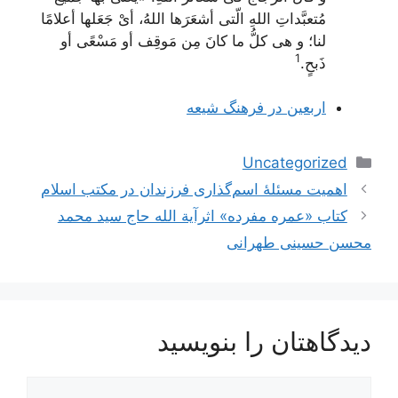
مُتعبَّداتِ اللهِ الّتی أشعَرَها اللهُ، أیْ جَعَلها أعلامًا
لنا؛ و هی کلُّ ما کانَ مِن مَوقِف أو مَسْعًی أو
1
ذَبحٍ
.
اربعین در فرهنگ شیعه
دسته‌ها
Uncategorized
ناوبری
اهمیت مسئلۀ اسم‌گذارى فرزندان در مكتب اسلام
نوشته‌ها
کتاب «عمره مفرده» اثرآیة الله حاج سید محمد
محسن حسینی طهرانی
دیدگاهتان را بنویسید
دیدگاه