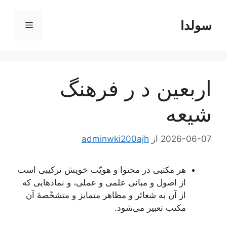
رش
ه
سولدا
فهرست
حتوا
اربعین د ر فرهنگ
شیعه
2026-06-07
از
adminwki200ajh
هر مکتبی در محتوا و هویّت خویش ترکیبی است
از اصول و مبانی علمی و عملی، و نمادهایی که
از آن به شعائر و مظاهر متمایز و متشخّصۀ آن
مکتب تعبیر می‌شود.