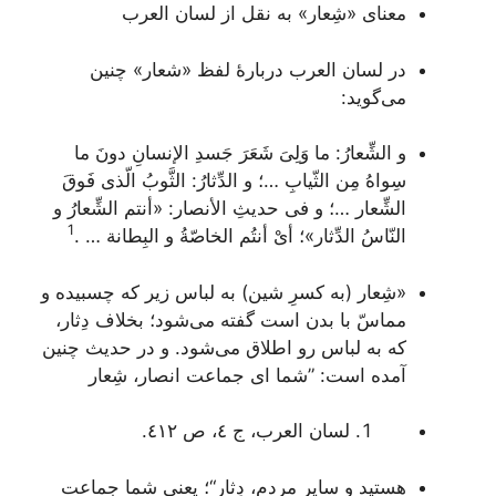
معنای «شِعار» به نقل از
لسان العرب
در
لسان العرب
دربارۀ لفظ «شعار» چنین
می‌گوید:
و الشِّعارُ: ما وَلِیَ شَعَرَ جَسدِ الإنسانِ دونَ ما
سِواهُ مِن الثّیابِ …؛ و الدِّثارُ: الثَّوبُ الّذی فَوقَ
الشِّعار …؛ و فی حدیثِ الأنصار: «أنتم الشِّعارُ و
1
النّاسُ الدِّثار»؛ أیْ أنتُم الخاصّةُ و البِطانة
… .
«شِعار (به کسرِ شین) به لباس زیر که چسبیده و
مماسّ با بدن است گفته می‌شود؛ بخلاف دِثار،
که به لباس رو اطلاق می‌شود. و در حدیث چنین
آمده است: ”شما ای جماعت انصار، شِعار
لسان العرب
، ج ٤، ص ٤١٢.
هستید و سایر مردم، دِثار“؛ یعنی شما جماعت