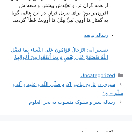
از همه گران تر، و تعهّدش بیشتر، و سعه‌اش
افزون‌تر بود؛ براى تنزیل قرآن در این عالم، گویا
1
به
گفتار مَا أُوذِى نَبِىٌّ مِثْلَ مَا أُوذِیتُ قَطُّ
گردید.
رساله بدیعه
تفسیر آیه: الرِّجالُ قَوَّامُونَ عَلَى النِّساءِ بِما فَضَّلَ
اللَّهُ بَعْضَهُمْ عَلى‌ بَعْضٍ وَ بِما أَنْفَقُوا مِنْ أَمْوالِهِمْ‌
دسته‌ها
Uncategorized
ناوبری
سیری در تاریخ پیامبر اکرم صلّی اللَه و علیه و آله و
نوشته‌ها
سلّم – ج۱
رساله سیر و سلوک منسوب به بحر العلوم