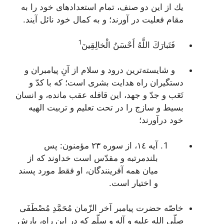
یك از این دو صنف، تمام استعدادهاى خود را به
مقام فعلیت در آورند؛ و به كمال خود نائل آیند.
1
فَتَبارَكَ اللَّهُ أَحْسَنُ الْخالِقِينَ‌
و شایسته‌ترین درود و سلام از آنِ پیامبران و
دستگیران راه هدایت بشرى است؛ كه با كدّ و
تَعَب و جدّ و جهد، این قافله عقب مانده، و انسان
بسیط و سازج را در تحت تعلیم و تربیت الهیه
خود درآورند؛
آيه ١٤، از سوره ٢٣ مؤمنون: پس
بلندمرتبه و مقدّس است خداوند که از
ميان همه آفرينندگان، او فقط مورد پسند
و اختيار است.
خاصّه حضرت پیامبر آخر الزّمان مُحَمَّدِ مُصْطَفَى
صلّى الله علیه و آله و سلّم كه در این راه، بارش