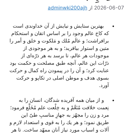
2026-06-07
از
adminwki200ajh
بهترین ستایش و نیایش از آن خداوندى است
كه كاخ عالم وجود را بر اساس اتقان و استحكام
برافراشت؛ و عالَم مُلك و مَلكوت و خلق و أمر را
متین و استوار بیافرید؛ و به هر موجودى از
موجودات هر عالم، تا برسد به هر ذرّه‌اى از
ذرّات این عالم، آنچه طبق مصلحت و حكمت بود
عنایت كرد؛ و آن را در پیمودن راه كمال و حركت
بسوى هدف و موطن اصلى در تكاپو و حركت
آورد.
و از میان همه آفریده شدگان، انسان را به
نِعمت خلافت مُنَعَّمْ و به خِلْعت علم مُخَلَّع فرمود؛
مرد و زن را مجهّز به جهازِ مناسبِ طىّ این
طریق نمود؛ و هر یك را به قوى‌ و استعداد لازم و
آلات و اسباب مورد نیاز آنان ممهّد ساخت. تا هر