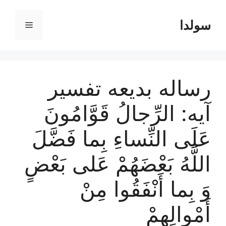
رش
ه
سولدا
فهرست
حتوا
رساله بدیعه تفسیر
آیه: الرِّجالُ قَوَّامُونَ
عَلَى النِّساءِ بِما فَضَّلَ
اللَّهُ بَعْضَهُمْ عَلى‌ بَعْضٍ
وَ بِما أَنْفَقُوا مِنْ
أَمْوالِهِمْ‌