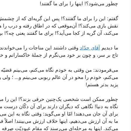
چطور می‌شود؟! اینها را برای ما گفتند!
گفتم: این را برای ما گفتند؟! پس این گریه‌ای که از چش
نقش بازی می‌کند؟! آن‌موقعی که در اطاق رفته و درب را ه
می‌کند، آن گریه از کجا می‌آید؟! برای ما گفتند یعنی چه؟! 
ما دیدیم
آقای حدّاد
وقتی داشتند این مناجات را می‌خواندند:
تاج بر سر، و چون بر خود می‌نگرم از جملۀ‌ خاکسارانم و خ
می‌فرمودند: من وقتی به خودم نگاه می‌کنم، می‌بینم قضیّ
می‌کنم، خودم را محو در آن عالم ربوبی می‌بینم و… ؛ ولی و
یزید بدتر هستم!
چطور ممکن است شخصی یک‌چنین حرفی بزند؟! این را من از
نگاه به دنیا! نگاهی که دیگران دارند برای آن دکّان درست می
برای آن جان می‌دهند! امّا او می‌گوید: وقتی نگاه به این می
ما به آن ارزش می‌دهیم، اینها خلاف ارزش می‌بینند! اصلاً فره
می‌کند. اینها به مرحله‌ای می‌رسند که مقام عبودیّت صِرف