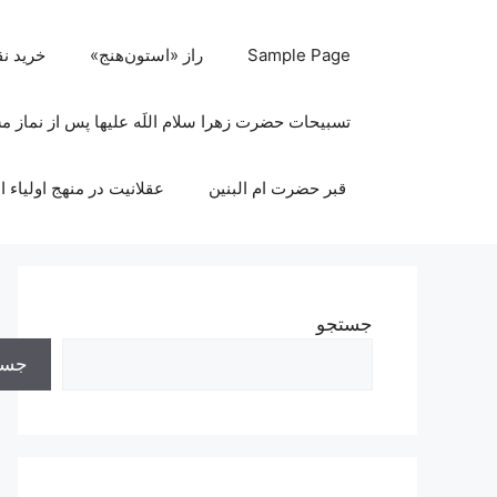
رش
ه
Sample Page
راز «استون‌هنج»
خرید ن
حتوا
تسبیحات حضرت زهرا سلام اللَه علیها پس از نماز 
قبر حضرت ام البنین
عقلانیت در منهج اولیاء ا
جستجو
جست