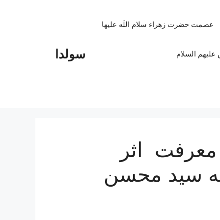
عصمت حضرت زهراء سلام اللَه علیها
سولدا
علیهم السلام
 معرفت اثر
له سید محسن