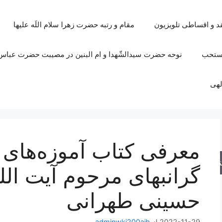
قد و اقساطی تلویزیون
مقام و رتبه حضرت زهرا سلام اللَه علیها
مستحب
نوحه حضرت سیدالشّهدا و ام البنین در مصیبت حضرت عباس 
لهی
معرفی کتاب آموزه‌های
جو
گرانبهای مرحوم آیت ال
حسینی طهرانی
2022-11-29
از
adminwki200ajh