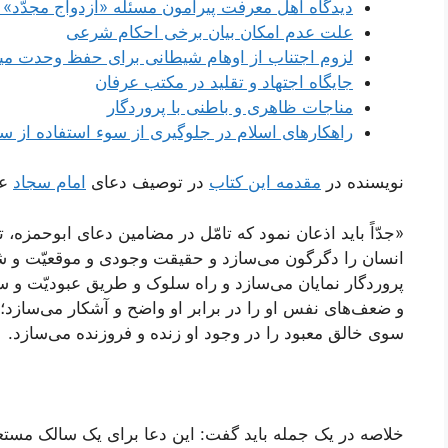
دیدگاه اهل معرفت پیرامون مسئله «ازدواج مجدّد» 
علت عدم امکان بیان برخی احکام شرعی
لزوم اجتناب از اوهام شیطانی برای حفظ وحدت می
جایگاه اجتهاد و تقلید در مکتب عرفان
مناجات ظاهری و باطنی با پروردگار
راهکارهای اسلام در جلوگیری از سوء استفاده از سن
نویسنده در
مقدمه این کتاب
در توصیف دعای
امام سجاد
عل
«جدّاً باید اذعان نمود که تامّل در مضامین دعای ابوحمزه،
انسان را دگرگون می‌سازد و حقیقت وجودی و موقعیّت و شئون 
پروردگار نمایان می‌سازد و راه سلوک و طریق عبودیّت و سیر
و ضعف‌های نفس او را در برابر او واضح و آشکار می‌سازد؛
سوی خالق معبود را در وجود او زنده و فروزنده می‌سازد.
خلاصه در یک جمله باید گفت: این دعا برای یک سالک مست