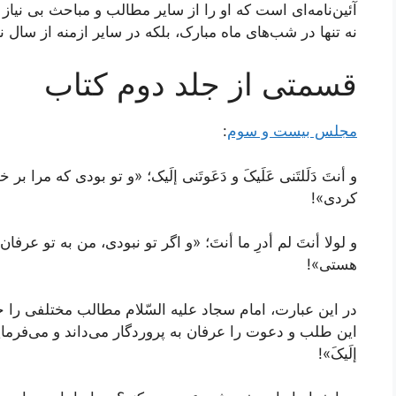
آئین‌نامه‌ای است که او را از سایر مطالب و مباحث بی نیاز 
نه تنها در شب‌های ماه مبارک، بلکه در سایر ازمنه از سال نیز
قسمتی از جلد دوم کتاب
مجلس بیست و سوم
:
و أنتَ دَلَلتَنی عَلَیکَ و دَعَوتَنی إلَیک؛ «و تو بودی که م
کردی»!
و لولا أنتَ لم أدرِ ما أنتَ؛ «و اگر تو نبودی، من به تو عر
هستی»!
در این عبارت، امام سجاد علیه السّلام مطالب مختلفی را 
این طلب و دعوت را عرفان به پروردگار می‌داند و می‌فرماید: «بِکَ
إلَیکَ»!