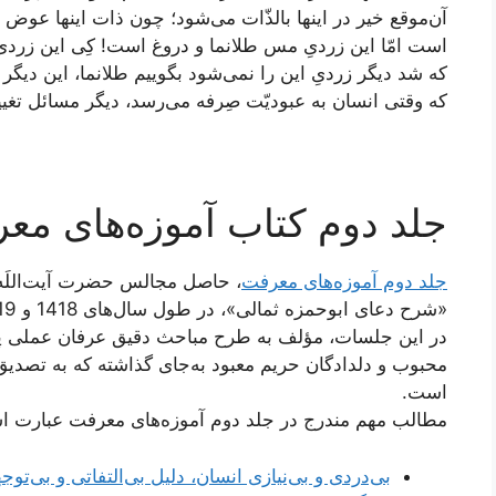
آن‌موقع خیر در اینها بالذّات می‌شود؛ چون ذات اینها عوض
است امّا این زردیِ مس طلا‌نما و دروغ است! کِی این زرد
که شد دیگر زردیِ این را نمی‌شود بگوییم طلانما، این دیگر
که وقتی انسان به عبودیّت صِرفه می‌رسد، دیگر مسائل تغییر
جلد دوم کتاب آموزه‌های مع
جلد دوم آموزه‌های معرفت
، حاصل مجالس حضرت آیت‌اللَ
«شرح دعای ابوحمزه ثمالی»، در طول سال‌های 1418 و 1419 هجری‌قمری، می‌باشد.
در این جلسات، مؤلف به طرح مباحث دقیق عرفان عملی پر
محبوب و دلدادگان حریم معبود به‌جای گذاشته که به تصدیق
است.
مطالب مهم مندرج در جلد دوم آموزه‌های معرفت عبارت ا
بی‌دردی و بی‌‌نیازی انسان، دلیل بی‌التفاتی و بی‌توج