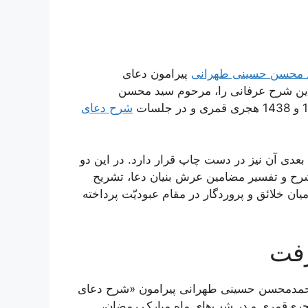
 محسن حسینی طهرانی
پیرامون دعای
 این شرح عرفانی را، مرحوم سید محسن
شرح دعای
رسیده و جلدهای بعدی آن نیز در دست چاپ قرار دارد. در این دو
رح و تفسیر مضامین عرش بنیان دعا، تشریح
یان خلائق و پروردگار در مقام عبودیّت پرداخته‌
رفت
محمدمحسن حسینی طهرانی پیرامون «شرح دعای
زۀ ثمالی» است که در بین سال‌های 1414 تا 1416 هجری‌قمری و در شب‌های ماه مبارک رمضان،