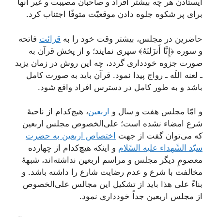
ایستادن هر چه بیشتر افراد و صاحبان مصیبت و غیر آنها
برای پر شکوه جلوه دادن موقعیّت متوفّا اجتناب کرد.
حاضرین در مجلس، بیشتر وقت خود را به
قرائت
فاتحه
و سوره ﴿إِنَّا أَنزَلنَهُ﴾ سپری نمایند؛ و از پخش قرآن به
صورت جزوه خودداری گردد، چه این روش در زمان یزید
ـ لعنه اللَه ـ رواج پیدا نمود. قرآن باید به صورت کامل
باشد و به طور کامل در دسترس افراد واقع شود.
و امّا مجلس هفت و سال و
اربعین
، هیچ‌کدام از ناحیۀ
شرع امضاء نشده است؛ علی‌الخصوص مجلس اربعین
که می‌توان گفت از جهت
اختصاص اربعین به حضرت
سیّد الشّهداء علیه السّلام
و اینکه هیچ‌کدام از چهارده
معصومِ دیگر مجلس و مراسم اربعین نداشته‌اند، شبهۀ
مخالفت با شرع و عدم رضایت شارع را داشته باشد. و
بناءً علی هذا باید از تشکیل این مجالس علی‌الخصوص
از مجلس اربعین جداً خودداری نمود.