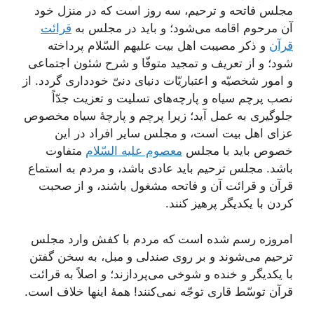
مجلس فاتحه و ترحیم، سه روز است که در منزل خود
آن مرحوم اقامه می‌شود؛ و باید در مجلس به
قرائت
قرآن
و ذکر مصیبت اهل بیت علیهم السّلام پرداخته
شود؛ و از تعریف و تمجید متوفّا و شرح شئون اجتماعی
و امور شخصیّه و اعتباریّات دنیای دنیّ خودداری گردد. از
نصب پرچم سیاه و پارچه‌های تسلیت و تعزیت جدّاً
جلوگیری به عمل آید؛ زیرا پرچم و پارچۀ سیاه مخصوص
عزای اهل‌ بیت است، و مجلس سایر افراد در این
خصوص باید با مجلس
معصوم علیه السّلام
متفاوت
باشد. مجلس ترحیم باید عادی باشد، و مردم به استماع
قرآن و قرائت آن و فاتحه مشغول باشند، و از صحبت
کردن با یکدیگر پرهیز کنند.
امروزه رسم شده است که مردم با کفش وارد مجلس
ترحیم می‌شوند و بر روی صندلی و مبل، به سخن گفتن
با یکدیگر و خنده و شوخی می‌پردازند؛ و اصلاً به قرائت
قرآن توسّط قاری توجّه نمی‌کنند! همۀ اینها خلاف است.