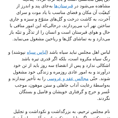
مشاهده می‌شود در
قبرستان‌ها
به‌جای پند و اندرز از
کیفیّت آن مکان و فضای مناسب با یاد موت و سرای
آخرت، به کاشت درخت و گل‌های متنوّع و سبزه و جاری
ساختن نهر آب می‌پردازند، در‌حالی‌که این امور منافی با
حال و هوای قبرستان است و انسان را از تذکّر و تنبّه باز
می‌دارد و به تماشای گل‌ها و ریاحین مشغول می‌نماید.
لباس اهل مجلس نباید سیاه باشد (
لباس سیاه
نپوشند) و
رنگ سیاه مکروه است، بلکه اگر قدری تیره باشد
اشکالی ندارد و پس از انقضاءِ سه روز باید از تن خود
درآورند و به امور عادی روزمره و زندگی خود مشغول
شوند. حتّی
مجالس عقد و عروسی
را به تأخیر نیندازند و
به‌واسطۀ رعایت آداب جاهلی و سنن موهون، موجب
عُسر و حرج و گرفتاری خویشان و فامیل و بستگان
نگردند.
نام مجلس ترحیم، به بزرگداشت و نکوداشت و تجلیل