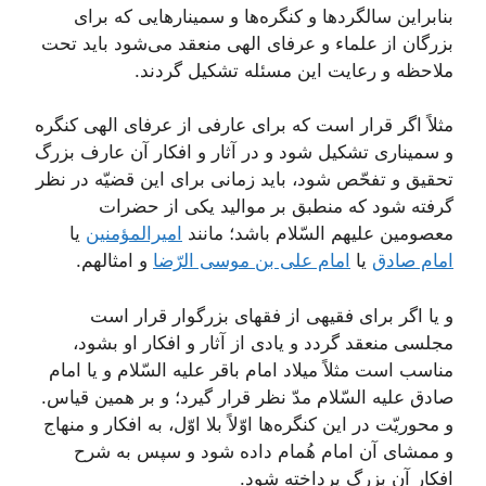
بنابراین سالگردها و کنگره‌ها و سمینارهایی که برای
بزرگان از علماء و عرفای الهی منعقد می‌شود باید تحت
ملاحظه و رعایت این مسئله تشکیل گردند.
مثلاً اگر قرار است که برای عارفی از عرفای الهی کنگره
و سمیناری تشکیل شود و در آثار و افکار آن عارف بزرگ
تحقیق و تفحّص شود، باید زمانی برای این قضیّه در نظر
گرفته شود که منطبق بر موالید یکی از حضرات
معصومین علیهم السّلام باشد؛ مانند
امیر‌المؤمنین
یا
امام صادق
یا
امام علی بن موسی الرّضا
و امثالهم.
و یا اگر برای فقیهی از فقهای بزرگوار قرار است
مجلسی منعقد گردد و یادی از آثار و افکار او بشود،
مناسب است مثلاً میلاد امام باقر علیه السّلام و یا امام
صادق علیه السّلام مدّ نظر قرار گیرد؛ و بر همین قیاس.
و محوریّت در این کنگره‌ها اوّلاً بلا اوّل، به افکار و منهاج
و ممشای آن امام هُمام داده شود و سپس به شرح
افکار آن بزرگ پرداخته شود.